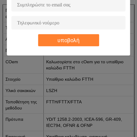
Πρότυπος
GJXH, GJXFH
αριθμός
Τύπος
Ομοαξονικός
Αριθμός αγωγών
1--12
υποβολή
Πιστοποίηση
UL ROHS ISO
COem
Καλωσορίστε στο cOem για το υπαίθριο
καλώδιο FTTH
Στοιχείο
Υπαίθριο καλώδιο FTTH
Υλικό σακακιών
LSZH
Τοποθέτηση της
FTTH/FTTX/FTTA
μεθόδου
Πρότυπα
YD/T 1258.2-2003, ICEA-596, GR-409,
IEC794, OFNR & OFNP
Εφαρμογή
Υπαίθρια καλωδίωση, εισαγωγή