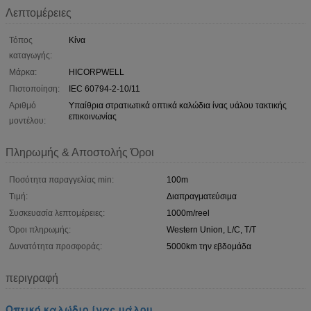
Λεπτομέρειες
Τόπος
Κίνα
καταγωγής:
Μάρκα:
HICORPWELL
Πιστοποίηση:
IEC 60794-2-10/11
Αριθμό
Υπαίθρια στρατιωτικά οπτικά καλώδια ίνας υάλου τακτικής
επικοινωνίας
μοντέλου:
Πληρωμής & Αποστολής Όροι
Ποσότητα παραγγελίας min:
100m
Τιμή:
Διαπραγματεύσιμα
Συσκευασία λεπτομέρειες:
1000m/reel
Όροι πληρωμής:
Western Union, L/C, T/T
Δυνατότητα προσφοράς:
5000km την εβδομάδα
περιγραφή
Οπτικό καλώδιο ίνας υάλου