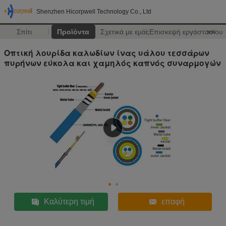
Shenzhen Hicorpwell Technology Co., Ltd
Σπίτι
Προϊόντα
Σχετικά με εμάς
Επισκεψή εργοστασίου
>>
Οπτική λουρίδα καλωδίων ίνας υάλου τεσσάρων
πυρήνων εύκολα και χαμηλός καπνός συναρμογών
Καλύτερη τιμή
επαφή