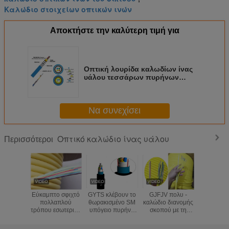
Καλώδιο στοιχείων οπτικών ινών
Αποκτήστε την καλύτερη τιμή για
Οπτική λουρίδα καλωδίων ίνας
υάλου τεσσάρων πυρήνων
εύκολα και χαμηλός καπνός
συναρμογών
Να συνεχίσει
Οπτικό καλώδιο ίνας υάλου
Περισσότεροι
Εύκαμπτο σφιχτό
GYTS κλέβουν το
GJFJV πολυ -
Χαλα
πολλαπλού
θωρακισμένο SM
καλώδιο διανομής
θερμοκ
τρόπου εσωτερικό
υπόγειο πυρήνα
σκοπού με τη
-40~8
πορτοκαλί χρώμα
24/48/96/144
φλόγα 900um -
λειτουρ
καλωδίων
καλωδίων ίνας
ίνα απομονωτών
καλωδίων 