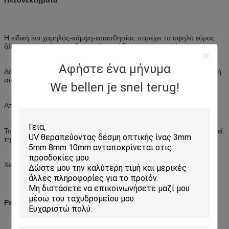
Η ειδική ίνα χαμηλός-κάμψη-ευαισθησίας παρέχει το υψηλό εύρος
ζώνης και την άριστη ιδιοκτησία μετάδοσης επικοινωνίας
Αφήστε ένα μήνυμα
Δύο παράλληλα μέλη δύναμης χάλυβα wire/FRP εξασφαλίζουν καλή
απόδοση της αντίστασης συντριβής toprotect η ίνα.
We bellen je snel terug!
Απλή δομή, ελαφριά και υψηλή δυνατότητα πραγματοποίησης
Το νέο σχέδιο φλαούτων, εύκολα λουρίδα και συναρμογή, απλοποιεί
την εγκατάσταση και τη συντήρηση
Χαμηλός καπνός, μηές αλόγονο και φλόγα - θήκη καθυστερούντω.
Perameter προϊόντων