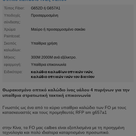
Τύπος Fiber:
G652D ή G657A1
Υποδοχές
Προσαρμοσμένη
σύνδεσης:
Χρώμα
Μαύρο ή προσαρμοσμένο σακάκι
Paintcoat:
Σκοπός
Υπαίθρια χρήση
καλωδίων:
Μήκος:
300M 2000M ανά εξέλικτρο.
εφαρμογή:
Υπαίθρια επικοινωνία
καλώδιο καλωδίων οπτικών ινών
Ειδικότερα:
,
καλώδιο οπτικών ινών του δικτύου
Θωρακισμένο οπτικό καλώδιο ίνας υάλου 4 πυρήνων για την
υπαίθρια στρατιωτική τακτική επικοινωνία
Γνωστός ως ένα από το κύριο υπαίθριο καλώδιο των FO με τους
κατασκευαστές και τους προμηθευτές RFP sm g657a1
στην Κίνα, τα FO μας calbes είναι εξοπλισμένα με τη προηγμένη
τεχνολογία και πολύ ιδιαίτερα καταρτισμένο προσωπικό.