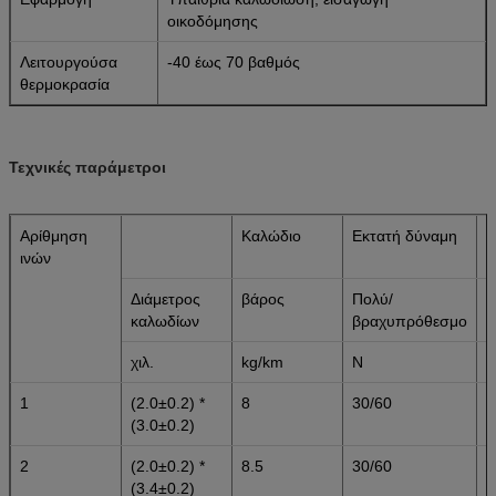
οικοδόμησης
Λειτουργούσα
-40 έως 70 βαθμός
θερμοκρασία
Τεχνικές παράμετροι
Αρίθμηση
Καλώδιο
Εκτατή δύναμη
Α
ινών
σ
Διάμετρος
βάρος
Πολύ/
Π
καλωδίων
βραχυπρόθεσμο
β
χιλ.
kg/km
Ν
N
1
(2.0±0.2) *
8
30/60
3
(3.0±0.2)
2
(2.0±0.2) *
8.5
30/60
3
(3.4±0.2)