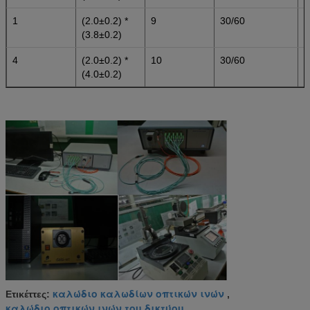
1
(2.0±0.2) *
9
30/60
3
(3.8±0.2)
4
(2.0±0.2) *
10
30/60
3
(4.0±0.2)
καλώδιο καλωδίων οπτικών ινών
Ετικέττες:
,
καλώδιο οπτικών ινών του δικτύου
,