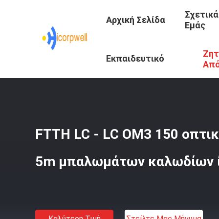
Σχετικά
Αρχική Σελίδα
Εμάς
Ζητ
Αρχική Σελίδα
/
Προϊόντα
/
Οπτικό Καλώδιο Ίνας Υάλου
Εκπαιδευτικό
Απ
Κέντρο
FTTH LC - LC OM3 150 οπτικ
5m μπαλωμάτων καλωδίων ί
Καλύτερη Τιμή
Στείλτε Μας Μήνυμα