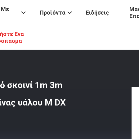
 Με
Μας
Προϊόντα
Ειδήσεις
Επ
ήστε Ένα
/
FTTH LC - LC OM3 150 Οπτικό Σκοινί 1m 3m 5m Μπαλωμάτων Καλω
όσπασμα
ό σκοινί 1m 3m
νας υάλου Μ DX