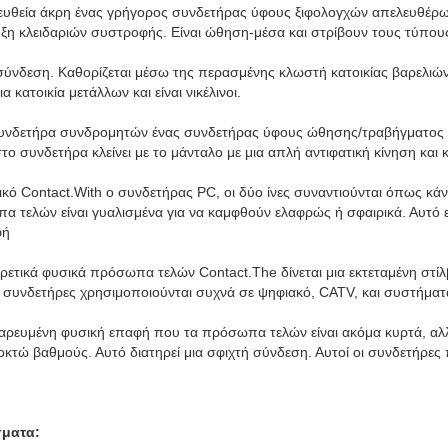
ευθεία άκρη ένας γρήγορος συνδετήρας ύφους ξιφολογχών απελευθέρω
ζευξη κλειδαριών συστροφής. Είναι ώθηση-μέσα και στρίβουν τους τύπου
 σύνδεση. Καθορίζεται μέσω της περασμένης κλωστή κατοικίας βαρελιών
α κατοικία μετάλλων και είναι νικέλινοι.
υνδετήρα συνδρομητών ένας συνδετήρας ύφους ώθησης/τραβήγματος γ
το συνδετήρα κλείνει με το μάνταλο με μια απλή αντιφατική κίνηση και κ
κό Contact.With ο συνδετήρας PC, οι δύο ίνες συναντιούνται όπως κάν
 τελών είναι γυαλισμένα για να καμφθούν ελαφρώς ή σφαιρικά. Αυτό εξ
φή
αιρετικά φυσικά πρόσωπα τελών Contact.The δίνεται μια εκτεταμένη στίλ
 οι συνδετήρες χρησιμοποιούνται συχνά σε ψηφιακό, CATV, και συστήματ
ρευμένη φυσική επαφή που τα πρόσωπα τελών είναι ακόμα κυρτά, αλλ
κτώ βαθμούς. Αυτό διατηρεί μια σφιχτή σύνδεση. Αυτοί οι συνδετήρες 
σματα: