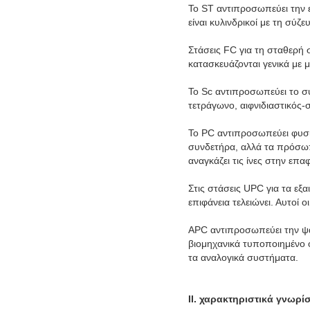
Το ST αντιπροσωπεύει την 
είναι κυλινδρικοί με τη σύ
Στάσεις FC για τη σταθερή
κατασκευάζονται γενικά με μι
Το Sc αντιπροσωπεύει το σ
τετράγωνο, αιφνιδιαστικός-σ
Το PC αντιπροσωπεύει φυσι
συνδετήρα, αλλά τα πρόσωπα
αναγκάζει τις ίνες στην επα
Στις στάσεις UPC για τα εξ
επιφάνεια τελειώνει. Αυτοί
APC αντιπροσωπεύει την ψα
βιομηχανικά τυποποιημένο ο
τα αναλογικά συστήματα.
ΙΙ. χαρακτηριστικά γνωρί