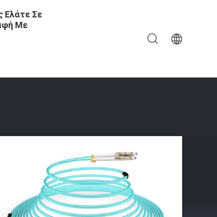
 Ελάτε Σε
αφή Με
δίων Ίνας Υάλου Μ DX