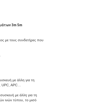
ωμάτων 3m 5m
λος με τους συνδετήρες που
.
υσκευή με άλλη για τη
C, UPC, APC…
 συσκευή με άλλη για τη
ών ινών τύπου, το μισό