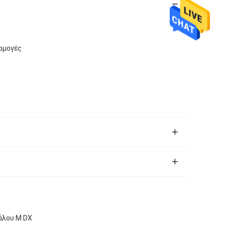
αρμογές
άλου Μ DX