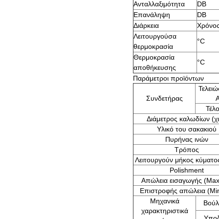
Ανταλλαξιμότητα
DB
Επανάληψη
DB
Διάρκεια
Χρόνο
Λειτουργούσα
°C
θερμοκρασία
Θερμοκρασία
°C
αποθήκευσης
Παράμετροι προϊόντων
Τελειώ
Συνδετήρας
Τέλ
Διάμετρος καλωδίων (χι
Υλικό του σακακιού
Πυρήνας ινών
Τρόπος
Λειτουργούν μήκος κύματο
Polishment
Απώλεια εισαγωγής (Max
Επιστροφής απώλεια (Mi
Μηχανικά
Βού
χαρακτηριστικά
Υπο