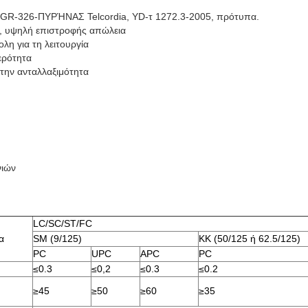
 GR-326-ΠΥΡΉΝΑΣ Telcordia, YD-τ 1272.3-2005, πρότυπα.
, υψηλή επιστροφής απώλεια
λη για τη λειτουργία
ερότητα
την ανταλλαξιμότητα
νιών
LC/SC/ST/FC
α
SM (9/125)
ΚΚ (50/125 ή 62.5/125)
PC
UPC
APC
PC
≤0.3
≤0,2
≤0.3
≤0.2
≥45
≥50
≥60
≥35