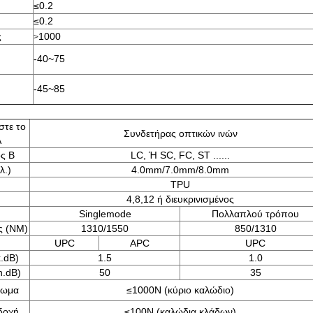
≤0.2
≤0.2
ς
1000
>
-40~75
-45~85
στε το
Συνδετήρας οπτικών ινών
Α
ος Β
LC, Ή SC, FC, ST ......
λ.)
4.0mm/7.0mm/8.0mm
TPU
4,8,12 ή διευκρινισμένος
Singlemode
Πολλαπλού τρόπου
ς (NM)
1310/1550
850/1310
UPC
APC
UPC
.dB)
1.5
1.0
n.dB)
50
35
λωμα
≤1000N (κύριο καλώδιο)
δοχή
≤100N (καλώδια κλάδων)