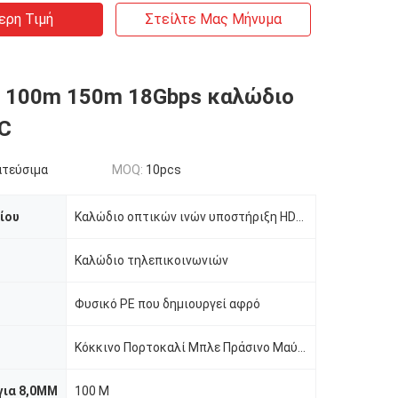
ερη Τιμή
Στείλτε Μας Μήνυμα
 100m 150m 18Gbps καλώδιο
C
ατεύσιμα
MOQ:
10pcs
ίου
Καλώδιο οπτικών ινών υποστήριξη HDMI 3D 4K@60Hz YUV 4:4:4 full 18Gbps με micro HDMI και τυπικές υποδ
Καλώδιο τηλεπικοινωνιών
Φυσικό PE που δημιουργεί αφρό
Κόκκινο Πορτοκαλί Μπλε Πράσινο Μαύρο μωβ
για 8,0MM
100 Μ