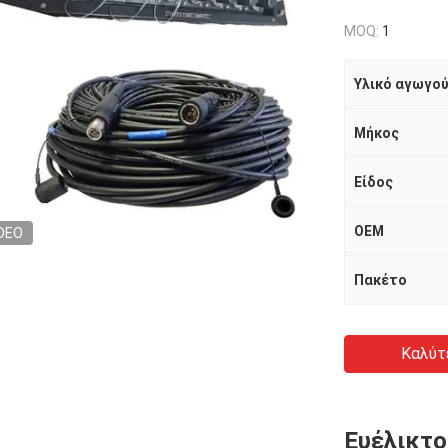
MOQ:
1
Υλικό αγωγο
Μήκος
Είδος
OEM
DEO
Πακέτο
Καλύτ
Ευέλικτ