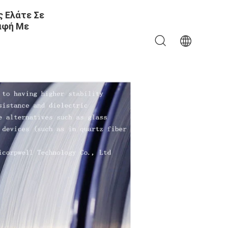
 Ελάτε Σε
αφή Με