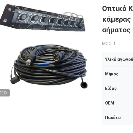
Οπτικό Κ
κάμερας 
σήματος 
MOQ:
1
Υλικό αγωγο
Μήκος
Είδος
DEO
OEM
Πακέτο