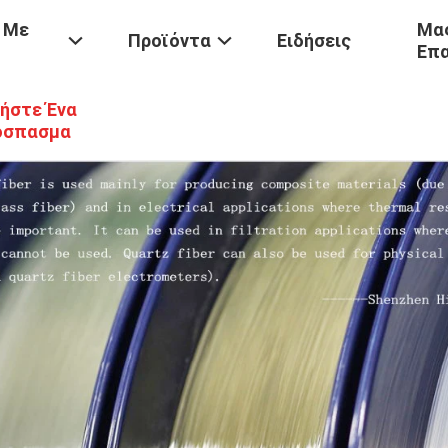
 Με
Μας
Προϊόντα
Ειδήσεις
Επ
ήστε Ένα
όσπασμα