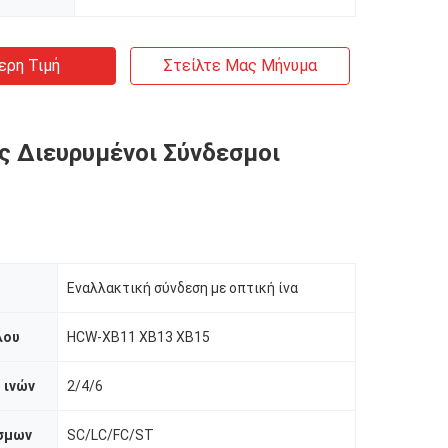
ερη Τιμή
Στείλτε Μας Μήνυμα
ς Διευρυμένοι Σύνδεσμοι
Εναλλακτική σύνδεση με οπτική ίνα
λου
HCW-XB11 XB13 XB15
 ινών
2/4/6
σμων
SC/LC/FC/ST