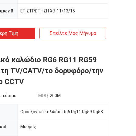
σμων Β
ΕΠΙΣΤΡΩΤΗΣΗ XB-11/13/15
ερη Τιμή
Στείλτε Μας Μήνυμα
ικό καλώδιο RG6 RG11 RG59
 τη TV/CATV/το δορυφόρο/την
το CCTV
ατεύσιμα
MOQ:
200M
Ομοαξονικό καλώδιο Rg6 Rg11 Rg59 Rg58
oat
Μαύρος