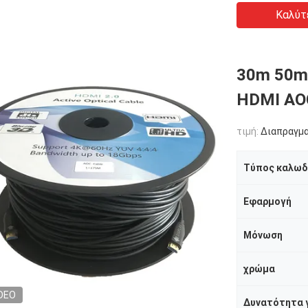
Καλύτ
30m 50m
HDMI AO
τιμή:
Διαπραγμ
Τύπος καλωδ
Εφαρμογή
Μόνωση
χρώμα
DEO
Δυνατότητα 