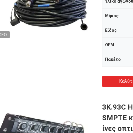
Υλικό αγωγο
Μήκος
Είδος
DEO
OEM
Πακέτο
Καλύτ
3K.93C 
SMPTE κ
ίνες οπτ