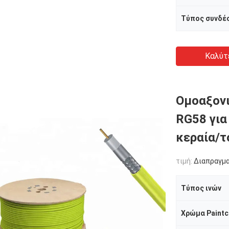
Τύπος συνδέ
Καλύτ
Ομοαξον
RG58 για
κεραία/
τιμή:
Διαπραγμ
Τύπος ινών
Χρώμα Paintc