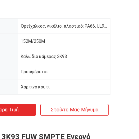
ύ
Ορείχαλκος, νικέλιο, πλαστικό: PA66, UL94V0
152Μ/250Μ
Καλώδιο κάμερας 3K93
Προσφέρεται
Χάρτινο κουτί
ερη Τιμή
Στείλτε Μας Μήνυμα
ο 3K93 FUW SMPTE Ενεργό