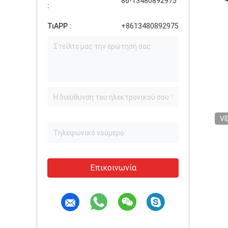
86-13480892975
:
ΤιAPP :
+8613480892975
VI
Επικοινωνία