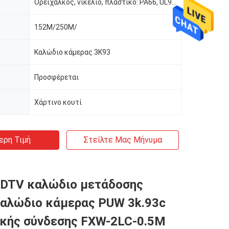
ύ
Ορείχαλκος, νικέλιο, πλαστικό: PA66, UL94V0
152M/250M/
Καλώδιο κάμερας 3K93
Προσφέρεται
Χάρτινο κουτί
ερη Τιμή
Στείλτε Μας Μήνυμα
HDTV καλώδιο μετάδοσης
αλώδιο κάμερας PUW 3k.93c
ικής σύνδεσης FXW-2LC-0.5M