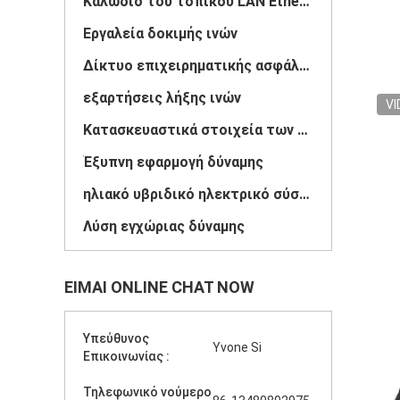
Καλώδιο του τοπικού LAN Ethernet
Εργαλεία δοκιμής ινών
Δίκτυο επιχειρηματικής ασφάλειας
εξαρτήσεις λήξης ινών
VI
Κατασκευαστικά στοιχεία των οπτικών ινών
Έξυπνη εφαρμογή δύναμης
ηλιακό υβριδικό ηλεκτρικό σύστημα αέρα
Λύση εγχώριας δύναμης
ΕΊΜΑΙ ONLINE CHAT NOW
Υπεύθυνος
Yvone Si
Επικοινωνίας :
Τηλεφωνικό νούμερο