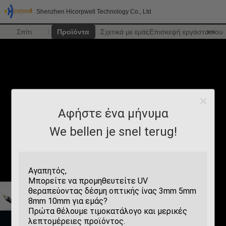
Shenzhen Hicorpwell Technology Co., Ltd
Σπίτι
Προϊόντα
Σχετικά με εμάς
Επισκεψή εργοστασίου
>>
Αφήστε ένα μήνυμα
We bellen je snel terug!