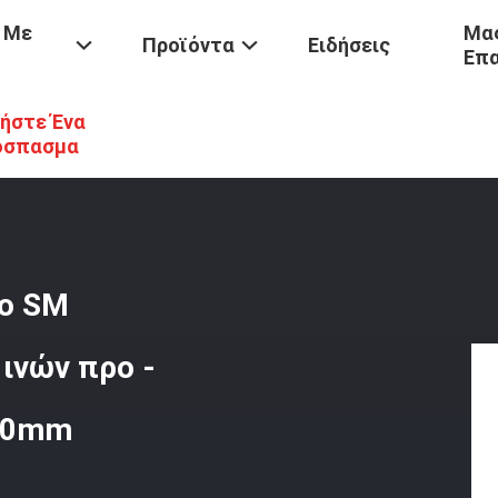
 Με
Μας
Προϊόντα
Ειδήσεις
Επ
ήστε Ένα
/
Εσωτερικό Υπαίθριο Καλώδιο SM Ξεμπλοκαρίσματος Οπτικών Ινών
όσπασμα
ιο SM
ινών προ -
2.0mm