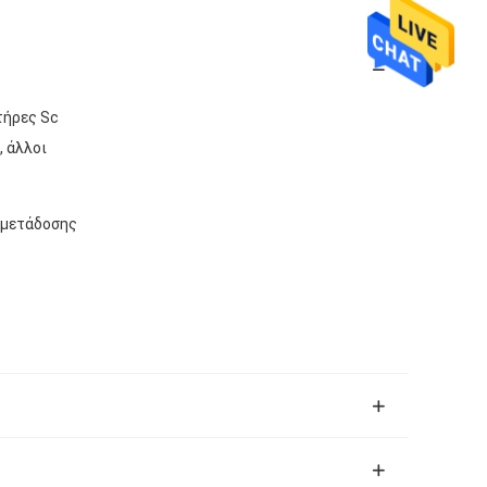
τήρες Sc
, άλλοι
 μετάδοσης