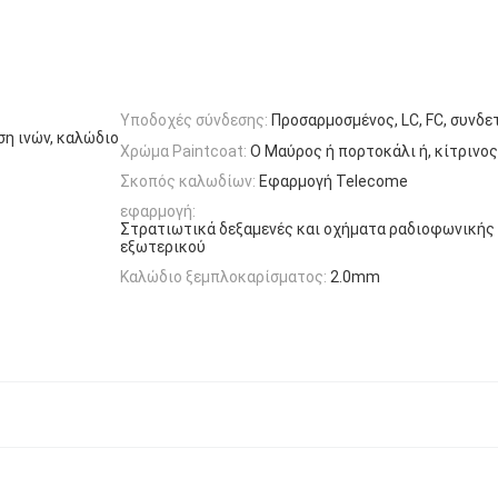
Υποδοχές σύνδεσης:
Προσαρμοσμένος, LC, FC, συνδε
η ινών, καλώδιο
Χρώμα Paintcoat:
Ο Μαύρος ή πορτοκάλι ή, κίτρινος
Σκοπός καλωδίων:
Εφαρμογή Telecome
εφαρμογή:
Στρατιωτικά δεξαμενές και οχήματα ραδιοφωνικής
εξωτερικού
Καλώδιο ξεμπλοκαρίσματος:
2.0mm