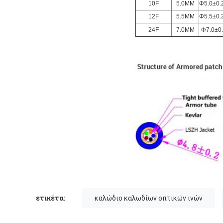
10F
5.0MM
Φ5.0±0.
12F
5.5MM
Φ5.5±0.
24F
7.0MM
Φ7.0±0
ετικέτα:
καλώδιο καλωδίων οπτικών ινών