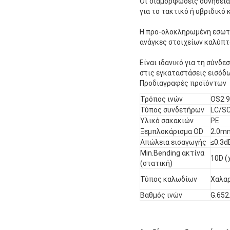
Οι διαμορφώσεις συνήθειας
για το τακτικό ή υβριδικό 
Η προ-ολοκληρωμένη εσωτε
ανάγκες στοιχείων καλύπτ
Είναι ιδανικό για τη σύνδ
στις εγκαταστάσεις εισόδω
Προδιαγραφές προϊόντων
Τρόπος ινών
OS2 
Τύπος συνδετήρων
LC/S
Υλικό σακακιών
PE
Ξεμπλοκάρισμα OD
2.0m
Απώλεια εισαγωγής
≤0.3d
Min.Bending ακτίνα
10D (χ
(στατική)
Τύπος καλωδίων
Χαλα
Βαθμός ινών
G.652