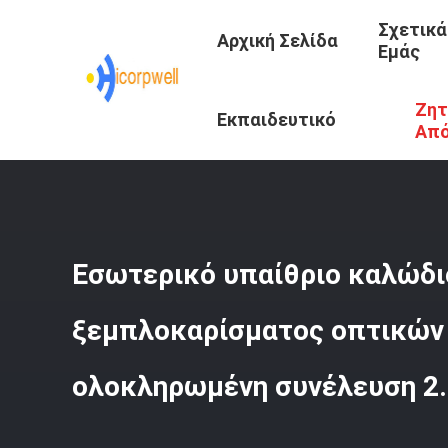
Σχετικά
Αρχική Σελίδα
Εμάς
Ζητ
Αρχική Σελίδα
/
Προϊόντα
/
Οπτικό Καλώδιο Ίνας Υάλου
Εκπαιδευτικό
Απ
Κέντρο
Εσωτερικό υπαίθριο καλώδ
ξεμπλοκαρίσματος οπτικών 
ολοκληρωμένη συνέλευση 