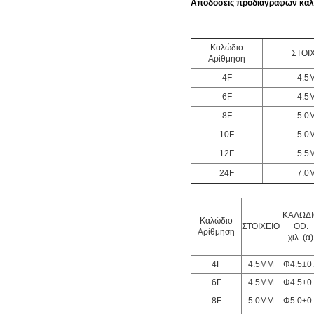
Αποδόσεις προδιαγραφών καλ
Καλώδιο
ΣΤΟΙ
Αρίθμηση
4F
4.5
6F
4.5
8F
5.0
10F
5.0
12F
5.5
24F
7.0
ΚΑΛΩΔΙ
Καλώδιο
ΣΤΟΙΧΕΙΟ
OD.
Αρίθμηση
χιλ. (α)
4F
4.5MM
Φ4.5±0
6F
4.5MM
Φ4.5±0
8F
5.0MM
Φ5.0±0