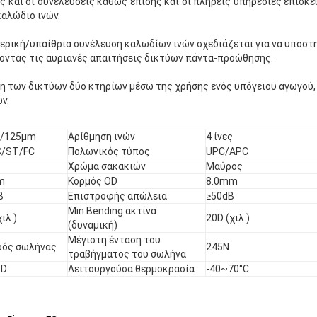
 και οι συνελεύσεις καθώς επίσης και οι πλήρεις υπηρεσίες επισκε
καλώδιο ινών.
ρική/υπαίθρια συνέλευση καλωδίων ινών σχεδιάζεται για να υποστη
οντας τις αυριανές απαιτήσεις δικτύων πάντα-προώθησης.
εση των δικτύων δύο κτηρίων μέσω της χρήσης ενός υπόγειου αγωγού,
ν.
9/125μm
Αρίθμηση ινών
4 ίνες
C/ST/FC
Πολωνικός τύπος
UPC/APC
Χρώμα σακακιών
Μαύρος
m
Κορμός OD
8.0mm
B
Επιστροφής απώλεια
≥50dB
Min.Bending ακτίνα
ιλ.)
20D (χιλ.)
(δυναμική)
Μέγιστη ένταση του
ρός σωλήνας
245N
τραβήγματος του σωλήνα
.D
Λειτουργούσα θερμοκρασία
-40~70°C