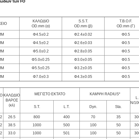
ωδίων των FO
ΚΑΛΩΔΙΟ
S.S.T.
T.B.O.F.
ΧΕΙΟ
OD.mm (α)
OD.mm (β)
OD.mm (Γ)
MM
Φ4.5±0.2
Φ2.4±0.02
Φ0.5
MM
Φ4.5±0.2
Φ2.6±0.03
Φ0.5
MM
Φ5.0±0.2
Φ2.8±0.05
Φ0.5
MM
Φ5.0±0.25
Φ3.0±0.05
Φ0.5
MM
Φ5.5±0.25
Φ3.2±0.05
Φ0.5
MM
Φ7.0±0.3
Φ4.3±0.05
Φ0.5
ΜΕΓΙΣΤΟ ΕΚΤΑΤΟ
ΚΑΜΨΗ RADIUS*
Ο
ΚΑΛΩΔΙΟ
L.
ΒΑΡΟΣ
N/1
(κλ)
S.T.
L.T.
Dyn.
Sta.
.2
26.5
800
400
70
35
30
.2
38.5
1000
500
100
50
30
.2
33.0
1000
501
100
50
30