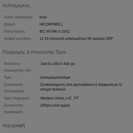
Λεπτομέρειες
Τόπος καταγωγής:
Κίνα
Μάρκα:
HICORPWELL
Πιστοποίηση:
IEC 60794-2-10/11
Αριθμό μοντέλου:
12 24 επιτροπή μπαλωμάτων 96 λιμένων ODF
Πληρωμής & Αποστολής Όροι
Ποσότητα
1set 5x 300 X 430 χιλ.
παραγγελίας min:
Τιμή:
Διαπραγματεύσιμα
Συσκευασία
Συσκευασμένος στα χαρτοκιβώτια ή σύμφωνα με το
αίτημα πελατών
λεπτομέρειες:
Όροι πληρωμής:
Western Union, L/C, T/T
Δυνατότητα
200pcs ανά ημέρα
προσφοράς:
περιγραφή