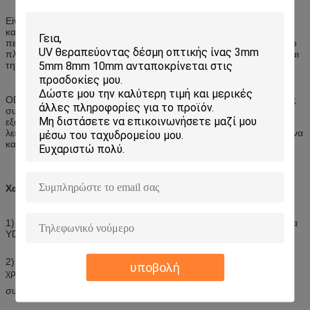
Είναι με το τυποποιημένο μέγεθος 19 ίντσας και έχει ως σκοπό
κατάλληλα να ελέγξει την ακτίνα κάμψεων του καλωδίου μέσα στην
περίφραξη για να αποφύγει την πρόσθετη οπτική απώλεια. Αυτό το
πλαίσιο είναι ιδανικό για την εσωτερική αποθήκευση, τη διανομή και
τη διαχείριση σύνδεσης καλωδίων οπτικών ινών.
ODF περιλαμβάνει τις συσκευές διανομής ινών, ίνα που συνδέει τις
συσκευές και τις συσκευές αποθήκευσης ινών. Συνδέει τον
εξοπλισμό καλωδίων ινών και τηλεπικοινωνιών ινών. Έχει τις
λειτουργίες της προστασίας των καλωδίων ινών, να συνδέσει την ίνα
και της αποθήκευσης των πρόσθετων πλεξίδων.
Χαρακτηριστικό γνώρισμα
1). Όλοι οι δείκτες ιδιοκτησίας είναι σύμφωνα με τα εθνικά πρότυπα
YD/T814-1996
2). Το σώμα χρησιμοποιεί το χάλυβα κρύου κυλίσματος, και τη
υποβολή
χρήση επιφάνειας η τεχνική του αμυδρού plastic.strong
συγκολλητική δύναμη, καλλιτεχνικός και ανθεκτικός.