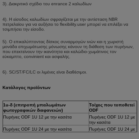
3). Διακριτικό σχέδιο του enrance 2 καλωδίων
4). Η είσοδος καλωδίων σφραγίζεται με την αντίσταση NBR
πετρελαίου για να αυξήσει το flexibility.user μπορεί να επιλέξει να
τσιμπήσει την είσοδο.
5). Ο επικαλύπτοντας δίσκος συναρμογών ινών και η χωριστή
μονάδα επιχωμάτωσης μόνωσης κάνουν τη διάθεση των πυρήνων,
που επεκτείνουν την ικανότητα και καλώδιο-χωμάτινος τον
εύκαμπτο, convinient και ασφαλής.
6). SC/ST/FC/LC οι λιμένες είναι διαθέσιμοι.
Κατάλογος προϊόντων
1u-δ (επιτροπή μπαλωμάτων
Τοίχος που τοποθετεί
φωτογραφικών διαφανειών)
ODF
Πυρήνες ODF 1U 12 με την κασέτα
Πυρήνες ODF 1U 12 με
την κασέτα
Πυρήνες ODF 1U 24 με την κασέτα
Πυρήνες ODF 1U 24 με
την κασέτα