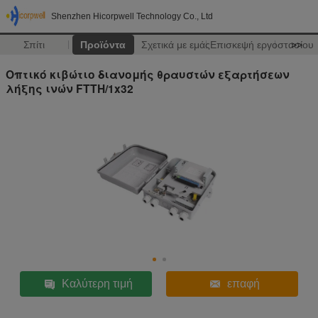
Shenzhen Hicorpwell Technology Co., Ltd
Σπίτι
Προϊόντα
Σχετικά με εμάς
Επισκεψή εργοστασίου
>>
Οπτικό κιβώτιο διανομής θραυστών εξαρτήσεων
λήξης ινών FTTH/1x32
Καλύτερη τιμή
επαφή