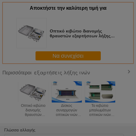
Αποκτήστε την καλύτερη τιμή για
Οπτικό κιβώτιο διανομής
θραυστών εξαρτήσεων λήξης
ινών FTTH/1x32
Να συνεχίσει
εξαρτήσεις λήξης ινών
Περισσότεροι
Οπτικό κιβώτιο
Δίσκος
Το κιβώτιο
Λευκιά επ
διανομής
συναρμογών
μπαλωμάτων
μπαλωμάτ
θραυστών
οπτικών ινών
οπτικών ινών
FTTH 
εξαρτήσεων λήξης
εξαρτήσεων λήξης
γραφείου 19
επιτρ
ινών FTTH/1x32
ινών λιμένων FC
ίντσας, ράφι
μπαλωμάτ
48 για τα
τοποθετεί το
λιμένων 
Γλώσσα αλλαγής
συστήματα FTTX
οπτικό πλαίσιο
του