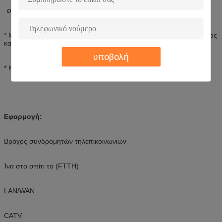
εύκολος για τη συντήρηση και την εγκατάσταση.
* Μπορεί να εγκατασταθεί από τον τρόπο wall-mounted, κατάλληλος
και για τις εσωτερικές και υπαίθριες χρήσεις.
υποβολή
* Κατάλληλος για τους προσαρμοστές SC/FC/ST/LC
Εφαρμογή:
Βρόχος συνδρομητών τηλεπικοινωνιών
Ίνα στο σπίτι το (FTTH)
LAN/WAN
CATV