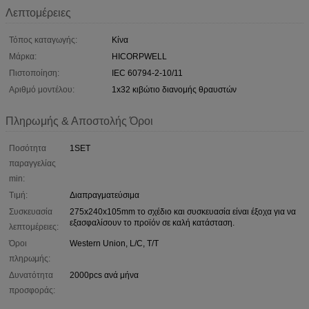
Λεπτομέρειες
Τόπος καταγωγής:
Κίνα
Μάρκα:
HICORPWELL
Πιστοποίηση:
IEC 60794-2-10/11
Αριθμό μοντέλου:
1x32 κιβώτιο διανομής θραυστών
Πληρωμής & Αποστολής Όροι
Ποσότητα
1SET
παραγγελίας
min:
Τιμή:
Διαπραγματεύσιμα
Συσκευασία
275x240x105mm το σχέδιο και συσκευασία είναι έξοχα για να
εξασφαλίσουν το προϊόν σε καλή κατάσταση.
λεπτομέρειες:
Όροι
Western Union, L/C, T/T
πληρωμής:
Δυνατότητα
2000pcs ανά μήνα
προσφοράς: