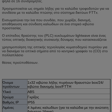
ψηλά
σε 16 συνδρομητές.
Χρησιμοποιείται ως σημείο λήξης για το καλώδιο τροφοδοτών για να
συνδέσει με το καλώδιο πτώσης στο σύστημα δικτύων FTTx.
Ενσωματώνει την ίνα που συνδέει, που χωρίζει, διανομή,
αποθήκευση και σύνδεση καλωδίων σε ένα στερεό κιβώτιο
προστασίας.
Ο επίπεδος θραύστης του (PLC) κυκλωμάτων lightwave είναι ένας
τύπος οπτικής διοικητικής συσκευής δύναμης που κατασκευάζεται
χρησιμοποίηση της οπτικής τεχνολογίας κυματοδηγού πυριτίου για
να διανείμει τα οπτικά σήματα από το κεντρικό γραφείο το (CO) στο
πολλαπλάσιο
θέσεις προϋποθέσεων.
Όνομα
1x32 κιβώτιο λήξης πυρήνων θραυστών box/24/
προϊόντων
κιβώτιο διανομής box/FTTH
Υλικό
ABS
Χρώμα
Γκρίζος
Βαθμός IP
IP55
Λιμένες
4 λιμένες καλωδίων (για τα καλώδια με την ανώτατη
διάμετρο 16mm)