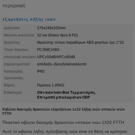
περιγραφή
εξαρτήσεις λήξης ινών
Διάσταση:
275x240x105mm
Μέγιστη ικανότητα:
32 ίνα (δίσκοι 4pcs 8 FO)
θραύστης:
Θραύστης τύπων παραθύρων ABS φορτίων 1pc 1*32
Υλικό πλαισίου:
PC/SMC/ABS
επιστροφή απώλεια:
UPC≥50dB/APC≥60dB
Χαρακτηριστικά:
απόδειξη--βροχή/σκόνη/κλοπή
Κατηγορίας
IP65
προστασίας:
Βάρος:
Περίπου 1.05KG
Οπτικών Ινών Box Τερματισμός
Ειδικότερα:
,
Επιτροπή μπαλωμάτων ODF
Κιβώτιο διανομής θραυστών εξαρτήσεων 1x32 λήξης ινών οπτικών ινών
FTTH
Πλαστικό κιβώτιο διανομής θραυστών οπτικών ινών 1X32 FTTH
Αυτό το κιβώτιο λήξης πρόσβασης ινών είναι σε θέση να κρατήσει