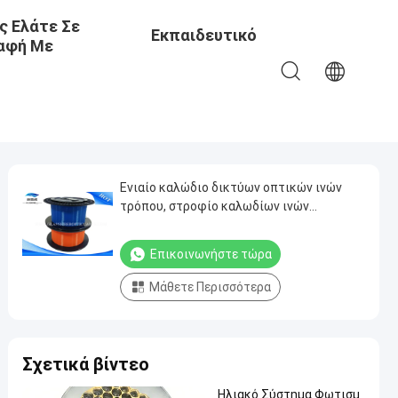
ς Ελάτε Σε
Εκπαιδευτικό
αφή Με
Κέντρο
Ενιαίο καλώδιο δικτύων οπτικών ινών
τρόπου, στροφίο καλωδίων ινών
συνδετήρων Sc LC FC ST G652D/G657A
Επικοινωνήστε τώρα
Μάθετε Περισσότερα
Σχετικά βίντεο
Ηλιακό Σύστημα Φωτισμ