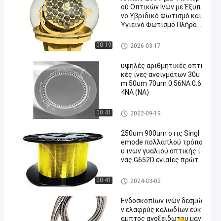
ού Οπτικών Ινών με Έξυπ
νο Υβριδικό Φωτισμό και
Υγιεινό Φωτισμό Πλήρου
ς Φάσματος
Γυμνή οπτική ίνα
00:19
2026-03-17
υψηλές αριθμητικές οπτι
κές ίνες ανοιγμάτων 30u
m 50um 70um 0.56NA 0.6
4NA (NA)
Γυμνή οπτική ίνα
00:41
2022-09-19
250um 900um στις Singl
emode πολλαπλού τρόπο
υ ινών γυαλιού οπτικής ί
νας G652D ενιαίες πρώτε
ς ύλες καλωδίων οπτικώ
ν ινών τρόπου Nude
Γυμνή οπτική ίνα
00:41
2024-03-02
Ενδοσκοπίων ινών δεσμώ
ν ελαφρύς καλωδίων εύκ
αμπτος ανοξείδωτου μαν