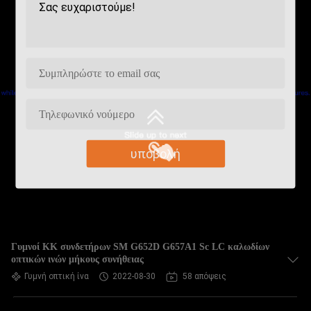
υποβολή
Γυμνοί ΚΚ συνδετήρων SM G652D G657A1 Sc LC καλωδίων
οπτικών ινών μήκους συνήθειας
Γυμνή οπτική ίνα
2022-08-30
58 απόψεις