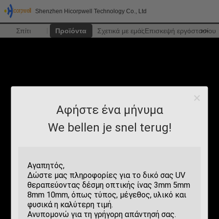
Shenzhen Hicorpwell Technology Co., Ltd
Σπίτι
Προϊόντα
Σχετικά με εμάς
Επισκεψή εργοστασίου
>>
Αφήστε ένα μήνυμα
We bellen je snel terug!