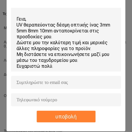
Τεχνικά στοιχεία
Μήκος κύματος/φασματική σειρά HUV και HWF: 350 – 2200 NM
Αριθμητικό άνοιγμα (NA) 0,37 ± 0,02 | 0,48 ± 0,02 | 0,52 ± 0,02 | 0,57 ±
0,02
Λειτουργούσα θερμοκρασία -40 έως +150 °C
Διάμετρος πυρήνων διαθέσιμη από 100 έως το 2000 μm
OH ικανοποιημένο HUV: Υψηλός (> 700 PPM)
HWF: χαμηλός (< 1="" ppm="">
υποβολή
Τυποποιημένο πιό prooftest kpsi 100