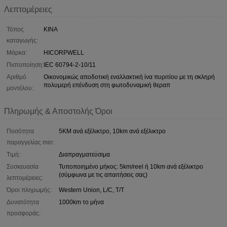
Λεπτομέρειες
Τόπος
ΚΙΝΑ
καταγωγής:
Μάρκα:
HICORPWELL
Πιστοποίηση:
IEC 60794-2-10/11
Αριθμό
Οικονομικώς αποδοτική εναλλακτική ίνα πυριτίου με τη σκληρή
πολυμερή επένδυση στη φωτοδυναμική θεραπ
μοντέλου:
Πληρωμής & Αποστολής Όροι
Ποσότητα
5KM ανά εξέλικτρο, 10km ανά εξέλικτρο
παραγγελίας min:
Τιμή:
Διαπραγματεύσιμα
Συσκευασία
Τυποποιημένο μήκος: 5km/reel ή 10km ανά εξέλικτρο
(σύμφωνα με τις απαιτήσεις σας)
λεπτομέρειες:
Όροι πληρωμής:
Western Union, L/C, T/T
Δυνατότητα
1000km το μήνα
προσφοράς: