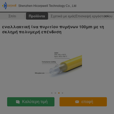
Shenzhen Hicorpwell Technology Co., Ltd
Σπίτι
Προϊόντα
Σχετικά με εμάς
Επισκεψή εργοστασίου
>>
εναλλακτική ίνα πυριτίου πυρήνων 100μm με τη
σκληρή πολυμερή επένδυση
Καλύτερη τιμή
επαφή