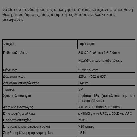
να είστε ο συνδετήρας της επιλογής από τους κατέχοντες υπεύθυνη
θέση, τους δήμους, τις χρησιμότητες & τους εναλλακτικούς
μεταφορείς.
Στοιχείο
Παράμετρος
Πεδίο καλωδίων
3.0 X 2,0 χιλ. και 1.6*2.0mm
Καλώδιο πτώσης τόξο-τύπων
Μέγεθος:
51*9*7.55mm
Διάμετρος ινών
125μm (652 & 657)
Διάμετρος επιστρώματος
250μm
Τρόπος
SM
Χρόνος λειτουργίας
περίπου 15s (αποκλείστε την ίνα
προετοιμάζοντας)
Απώλεια εισαγωγής
≤ 0.3dB (1310nm & 1550nm)
Επιστροφής απώλεια
≤ -50dB για το UPC, ≤ 55dB για APC
>
Ποσοστό επιτυχίας
98%
>
Επαναχρησιμοποιήσιμοι χρόνοι
10 φορές
>
Σφίγξτε τη δύναμη της γυμνής ίνας
5 Ν