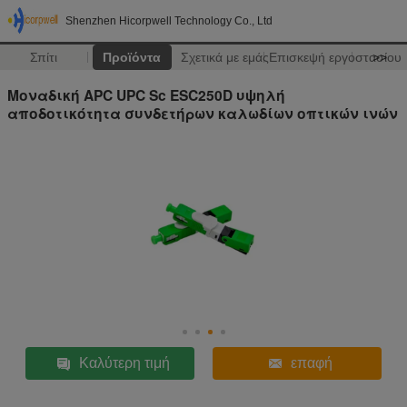
Shenzhen Hicorpwell Technology Co., Ltd
Σπίτι
Προϊόντα
Σχετικά με εμάς
Επισκεψή εργοστασίου
>>
Μοναδική APC UPC Sc ESC250D υψηλή
αποδοτικότητα συνδετήρων καλωδίων οπτικών ινών
Καλύτερη τιμή
επαφή