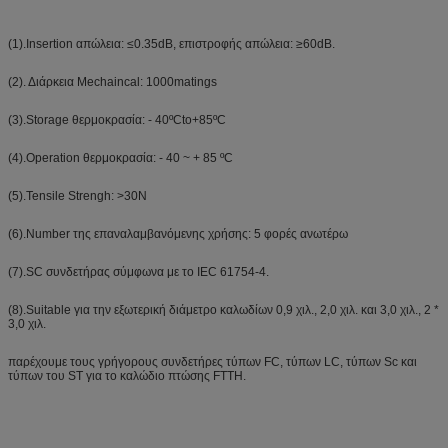
(1).Insertion απώλεια: ≤0.35dB, επιστροφής απώλεια: ≥60dB.
(2). Διάρκεια Mechaincal: 1000matings
(3).Storage θερμοκρασία: - 40ºCto+85ºC
(4).Operation θερμοκρασία: - 40 ~ + 85 ºC
(5).Tensile Strengh: >30N
(6).Number της επαναλαμβανόμενης χρήσης: 5 φορές ανωτέρω
(7).SC συνδετήρας σύμφωνα με το IEC 61754-4.
(8).Suitable για την εξωτερική διάμετρο καλωδίων 0,9 χιλ., 2,0 χιλ. και 3,0 χιλ., 2 *
3,0 χιλ.
παρέχουμε τους γρήγορους συνδετήρες τύπων FC, τύπων LC, τύπων Sc και
τύπων του ST για το καλώδιο πτώσης FTTH.