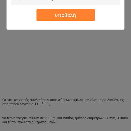
υποβολή
Οι οπτικές σειρές συνδετήρων συνελεύσεων τομέων μας είναι τώρα διαθέσιμες
στις παραλλαγές Sc, LC, ή FC,
να ικανοποιήσει 250um σε 900um, και ενιαίος τρόπος διαμέτρων 2.0mm, 3.0mm
και τύποι πολλαπλού τρόπου ινών,