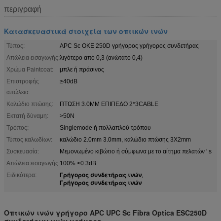
περιγραφή
Κατασκευαστικά στοιχεία των οπτικών ινών
Τύπος:
APC Sc ΟΚΕ 250D γρήγορος γρήγορος συνδετήρας
Απώλεια εισαγωγής:
λιγότερο από 0,3 (ανώτατο 0,4)
Χρώμα Paintcoat:
μπλε ή πράσινος
Επιστροφής
≥40dB
απώλεια:
Καλώδιο πτώσης:
ΠΤΩΣΗ 3.0MM ΕΠΙΠΕΔΟ 2*3CABLE
Εκτατή δύναμη:
>50N
Τρόπος:
Singlemode ή πολλαπλού τρόπου
Τύπος καλωδίων:
καλώδιο 2.0mm 3.0mm, καλώδιο πτώσης 3X2mm
Συσκευασία:
Μεμονωμένο κιβώτιο ή σύμφωνα με το αίτημα πελατών ′ s
Απώλεια εισαγωγής:
100% <0.3dB
Γρήγορος συνδετήρας ινών
Ειδικότερα:
,
Γρήγορος συνδετήρας ινών
Οπτικών ινών γρήγορο APC UPC Sc Fibra Optica ESC250D
συνδετήρων ινών γρήγορο