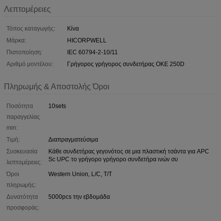
Λεπτομέρειες
Τόπος καταγωγής:
Κίνα
Μάρκα:
HICORPWELL
Πιστοποίηση:
IEC 60794-2-10/11
Αριθμό μοντέλου:
Γρήγορος γρήγορος συνδετήρας ΟΚΕ 250D
Πληρωμής & Αποστολής Όροι
Ποσότητα
10sets
παραγγελίας
min:
Τιμή:
Διαπραγματεύσιμα
Συσκευασία
Κάθε συνδετήρας γεγονότος σε μια πλαστική τσάντα για APC
Sc UPC το γρήγορο γρήγορο συνδετήρα ινών συ
λεπτομέρειες:
Όροι
Western Union, L/C, T/T
πληρωμής:
Δυνατότητα
5000pcs την εβδομάδα
προσφοράς: