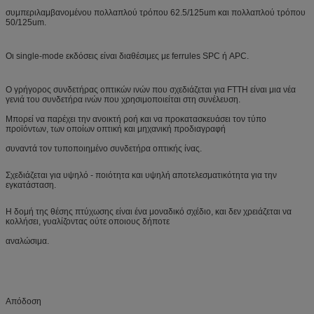
συμπεριλαμβανομένου πολλαπλού τρόπου 62.5/125um και πολλαπλού τρόπου
50/125um.
Οι single-mode εκδόσεις είναι διαθέσιμες με ferrules SPC ή APC.
Ο γρήγορος συνδετήρας οπτικών ινών που σχεδιάζεται για FTTH είναι μια νέα
γενιά του συνδετήρα ινών που χρησιμοποιείται στη συνέλευση.
Μπορεί να παρέχει την ανοικτή ροή και να προκατασκευάσει τον τύπο
προϊόντων, των οποίων οπτική και μηχανική προδιαγραφή
συναντά τον τυποποιημένο συνδετήρα οπτικής ίνας.
Σχεδιάζεται για υψηλό - ποιότητα και υψηλή αποτελεσματικότητα για την
εγκατάσταση.
Η δομή της θέσης πτύχωσης είναι ένα μοναδικό σχέδιο, και δεν χρειάζεται να
κολλήσει, γυαλίζοντας ούτε οποιους δήποτε
αναλώσιμα.
Απόδοση