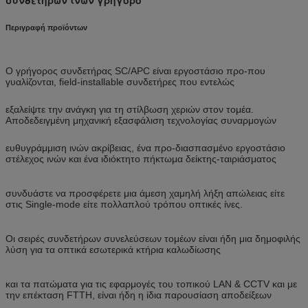
Περιγραφή προϊόντων
Ο γρήγορος συνδετήρας SC/APC είναι εργοστάσιο προ-που
γυαλίζονται, field-installable συνδετήρες που εντελώς
εξαλείψτε την ανάγκη για τη στίλβωση χεριών στον τομέα.
Αποδεδειγμένη μηχανική εξασφάλιση τεχνολογίας συναρμογών
ευθυγράμμιση ινών ακρίβειας, ένα προ-διασπασμένο εργοστάσιο
στέλεχος ινών και ένα ιδιόκτητο πήκτωμα δείκτης-ταιριάσματος
συνδυάστε να προσφέρετε μια άμεση χαμηλή λήξη απώλειας είτε
στις Single-mode είτε πολλαπλού τρόπου οπτικές ίνες.
Οι σειρές συνδετήρων συνελεύσεων τομέων είναι ήδη μια δημοφιλής
λύση για τα οπτικά εσωτερικά κτήρια καλωδίωσης
και τα πατώματα για τις εφαρμογές του τοπικού LAN & CCTV και με
την επέκταση FTTH, είναι ήδη η ίδια παρουσίαση αποδείξεων