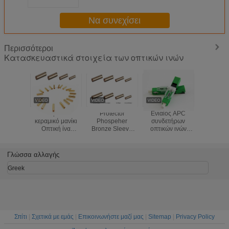
ινών
Να συνεχίσει
Περισσότεροι
Κατασκευαστικά στοιχεία των οπτικών ινών
αλουμινένιο
Protector
Ενιαίος APC
Αδιάβ
κεραμικό μανίκι
Phospeher
συνδετήρων
οπτικών
Οπτική ίνα
Bronze Sleeve
οπτικών ινών
τμημά
Standard SC
Fiber Optic
τμημάτων UPC
εύκαμ
Οπτική ίνα
Standard
οπτικών ινών
μετάλλων 
Copper Sleeve
SC/FC/ST Fiber
τρόπου ESC250D
μετάλλων
Γλώσσα αλλαγής
Οπτική ίνα Sleeve
Optic Copper
μπλε ή πράσινος
προστατευτ
Sleeve fiber optic
γρήγορος τύπος
το θωρακ
Greek
Sleeve
καλώδιο
Σπίτι
|
Σχετικά με εμάς
|
Επικοινωνήστε μαζί μας
|
Sitemap
|
Privacy Policy