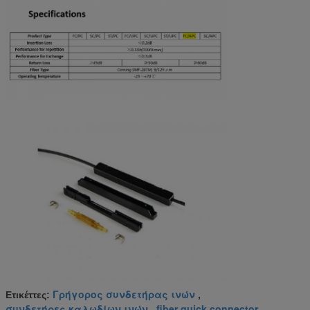
Γρήγορος συνδετήρας ινών
Ετικέττες:
,
συνδετήρες καλωδίων ινών
fiber quick connector
,