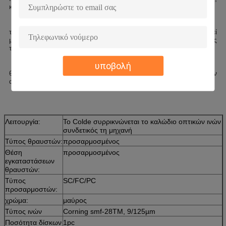
καμία δυσμενής ατέλεια, και όταν επιτόπια τέμνουσα επιφάνεια
το ελαστικό κατάλληλο, το να συνδέσει χάσμα πρέπει να ελεγχθεί
μέσα στην μικρό-κλίμακα, επίσης με τη βοήθεια του ταιριάσματος
του ρευστού, αυτό
υποβολή
θα είναι καλύτερος συνδετικός την απόδοση και θα μειώσει την
απώλεια συναρμογών.
Λειτουργία:
Το Colde συρρικνώνεται το καλώδιο οπτικών ινών
συνδετικός τη μηχανή
Τύπος θραυστών:
προσαρμοσμένος
Θέση
προσαρμοσμένος
εγκαταστάσεων
θραυστών:
Τύπος
SC/FC/PC
προσαρμοστών:
χρώμα:
μαύρος
Τύπος ινών
Corning smf-28TM, 9/125µm
Ποσότητα δίσκων
1pc