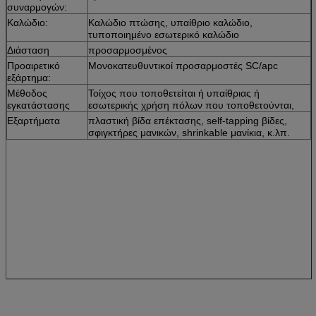
συναρμογών:
Καλώδιο:
Καλώδιο πτώσης, υπαίθριο καλώδιο,
τυποποιημένο εσωτερικό καλώδιο
Διάσταση
προσαρμοσμένος
Προαιρετικό
Μονοκατευθυντικοί προσαρμοστές SC/apc
εξάρτημα:
Μέθοδος
Τοίχος που τοποθετείται ή υπαίθριας ή
εγκατάστασης
εσωτερικής χρήση πόλων που τοποθετούνται,
Εξαρτήματα
πλαστική βίδα επέκτασης, self-tapping βίδες,
σφιγκτήρες μανικών, shrinkable μανίκια, κ.λπ.