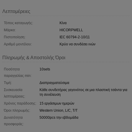
Λεπτομέρειες
Τόπος καταγωγής:
Κίνα
Μάρκα:
HICORPWELL
Πιστοποίηση:
IEC 60794-2-10/11
Αριθμό μοντέλου:
Κρύο να συνδέσει ινών
Πληρωμής & Αποστολής Όροι
Ποσότητα
10sets
παραγγελίας min:
Τιμή:
Διαπραγματεύσιμα
Συσκευασία
Κάθε συνδετήρας γεγονότος σε μια πλαστική τσάντα για
τη συνέλευση
λεπτομέρειες:
Χρόνος παράδοσης:
15 εργάσιμων ημερών
Όροι πληρωμής:
Western Union, L/C, T/T
Δυνατότητα
50000pcs την εβδομάδα
προσφοράς: