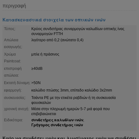
περιγραφή
Κατασκευαστικά στοιχεία των οπτικών ινών
Τύπος:
Κρύος συνδετήρας συναρμογών καλωδίων οπτικής ίνας
συναρμογών FTTH
Απώλεια
λιγότερο από 0,2 (ανώτατο 0,4)
εισαγωγής:
Χρώμα
μπλε ή πράσινος
Paintcoat:
επιστροφή
≥40dB
απώλεια:
Εκτατή δύναμη:
>50N
εφαρμογή:
καλώδιο πτώσης 3mm, επίπεδο καλώδιο 3x2mm
συσκευασίες:
Τσάντα PE με την ετικέτα ραβδιών ή τη συσκευασία
φουσκαλών
χρονική ανοχή:
Μέσα στην πληρωμή ημερών 5-7 μιά φορά που
επιβεβαιώνεται
συνδετήρες καλωδίων ινών
Ειδικότερα:
,
Γρήγορος συνδετήρας ινών
Κρύο να συνδέσει ινών και λιωσίματος ινών να συνδέσει