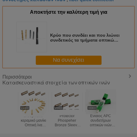
Αποκτήστε την καλύτερη τιμή για
Κρύο που συνδέει και που λιώνει
συνδετικός τα τμήματα οπτικών
ινών αποτελεσματικά στις
διαφορετικές εφαρμογές
Να συνεχίσει
Περισσότεροι
Κατασκευαστικά στοιχεία των οπτικών ινών
αλουμινένιο
Protector
Ενιαίος APC
Αδιάβ
κεραμικό μανίκι
Phospeher
συνδετήρων
οπτικών
Οπτική ίνα
Bronze Sleeve
οπτικών ινών
τμημά
Standard SC
Fiber Optic
τμημάτων UPC
εύκαμ
Οπτική ίνα
Standard
οπτικών ινών
μετάλλων 