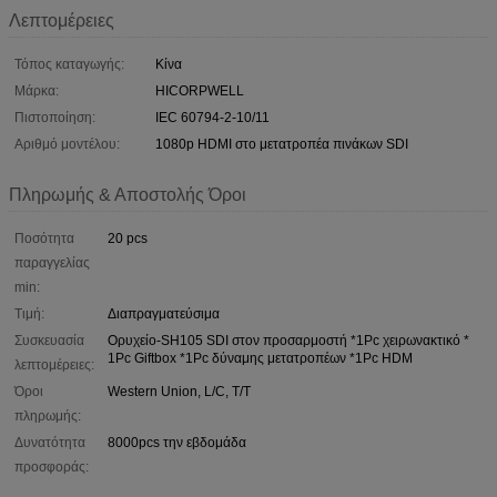
Λεπτομέρειες
Τόπος καταγωγής:
Κίνα
Μάρκα:
HICORPWELL
Πιστοποίηση:
IEC 60794-2-10/11
Αριθμό μοντέλου:
1080p HDMI στο μετατροπέα πινάκων SDI
Πληρωμής & Αποστολής Όροι
Ποσότητα
20 pcs
παραγγελίας
min:
Τιμή:
Διαπραγματεύσιμα
Συσκευασία
Ορυχείο-SH105 SDI στον προσαρμοστή *1Pc χειρωνακτικό *
1Pc Giftbox *1Pc δύναμης μετατροπέων *1Pc HDM
λεπτομέρειες:
Όροι
Western Union, L/C, T/T
πληρωμής:
Δυνατότητα
8000pcs την εβδομάδα
προσφοράς: