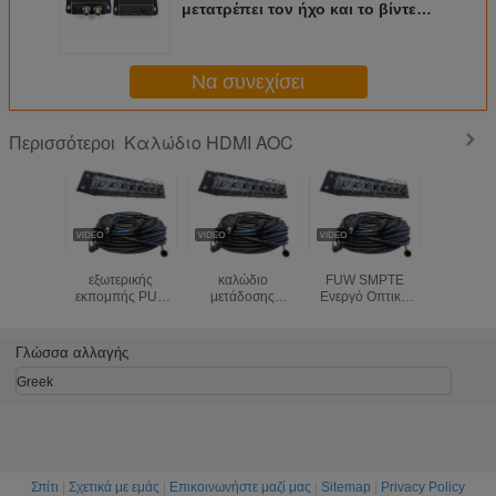
μετατρέπει τον ήχο και το βίντεο
από HDMI στο 3g-SDI και το hd-
SDI
Να συνεχίσει
Καλώδιο HDMI AOC
Περισσότεροι
Καλώδιο
3K.93C HDTV
Ευέλικτο 3K93
30m 50m
εξωτερικής
καλώδιο
FUW SMPTE
150m 1
εκπομπής PUR
μετάδοσης
Ενεργό Οπτικό
καλώδιο
κάμερας 3K93C
SMPTE καλώδιο
Καλώδιο |
AO
SMPTE 304M
κάμερας PUW
Υβριδικό καλώδιο
311M 4 Καλώδιο
3k.93c ίνες
κάμερας
Γλώσσα αλλαγής
ινών Copper
οπτικής σύνδεσης
εκπομπής για
Power Electric
FXW-2LC-0.5M
επέκταση σήματος
Greek
Hybrid Connector
AV σε μεγάλες
αποστάσεις
Σπίτι
|
Σχετικά με εμάς
|
Επικοινωνήστε μαζί μας
|
Sitemap
|
Privacy Policy