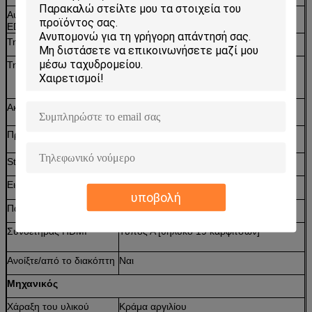
Αυτοκίνητο για να πάρει
Ναι
EDID
Τηλεοπτικό εύρος ζώνης
3Gbps
Τηλεοπτική υποστήριξη
480i/480p/720p/το 1080i@50/60Hz/το
1080P@24/25/30/50/60Hz
Ακουστική υποστήριξη
Πλαίσιο - ήχος (μέχρι 7.1ch) ή
στερεοφωνικός ψηφιακός ήχος
Προστασία ESD
Πρότυπο ανθρώπινου σώματος - ±8kV
(απαλλαγή κενών αέρος)
Stack-up PCB
4-στρώμα πίνακας
Εισαγωγή
HDMI Χ 1, ΣΥΝΕΧΉΣ λιμένας Χ 1
υποβολή
Παραγωγή
SDI Χ 2
Συνδετήρας HDMI
Τύπος Α [θηλυκό 19 καρφιτσών]
Ανοίξτε/από το διακόπτη
Ναι
Μηχανικός
Χάραξη του υλικού
Κράμα αργιλίου