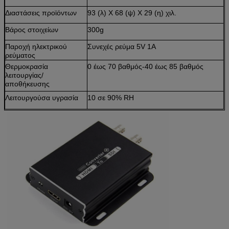
Διαστάσεις προϊόντων
93 (λ) Χ 68 (ψ) Χ 29 (η) χιλ.
Βάρος στοιχείων
300g
Παροχή ηλεκτρικού
Συνεχές ρεύμα 5V 1A
ρεύματος
Θερμοκρασία
0 έως 70 βαθμός-40 έως 85 βαθμός
λειτουργίας/
αποθήκευσης
Λειτουργούσα υγρασία
10 σε 90% RH