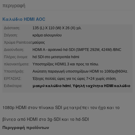
περιγραφή
Καλώδιο HDMI AOC
Διάσταση:
135 (L) Χ 110 (W) Χ 26 (Χ) χιλ.
Στέγαση:
κράμα αλουμινίου
Χρώμα Paintcoat:
μαύρος
Διασύνδεση:
HDMI Α - αρσενικό hd-SDI (SMPTE 292M, 424M) /BNC
Πλήρες όνομα:
hd SDI στο μετατροπέα hdmi
πλεονεκτήματα:
Υποστηρίξεις HDMI1.3 και προς τα πίσω.
Υποστήριξη:
Ανώτατη παραγωγή υποστηρίξεων HDMI το 1080p@60Hz.
ΕΡΓΑΣΙΑΣ:
Έξοχες πολλές ώρες για τις ώρες 7×24 χωρίς στάση.
μακρύ καλώδιο hdmi
Υψηλή ταχύτητα HDMI καλώδιο
Ειδικότερα:
,
1080p HDMI στον πίνακα SDI μετατρέπει τον ήχο και το
βίντεο από HDMI στο 3g-SDI και το hd-SDI
Περιγραφή προϊόντων