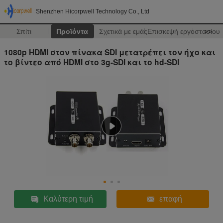
Shenzhen Hicorpwell Technology Co., Ltd
Σπίτι
Προϊόντα
Σχετικά με εμάς
Επισκεψή εργοστασίου
>>
1080p HDMI στον πίνακα SDI μετατρέπει τον ήχο και
το βίντεο από HDMI στο 3g-SDI και το hd-SDI
Καλύτερη τιμή
επαφή