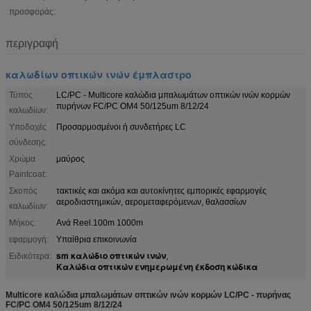
προσφοράς:
περιγραφή
καλωδίων οπτικών ινών έμπλαστρο
Τύπος
LC/PC - Multicore καλώδια μπαλωμάτων οπτικών ινών κορμών
πυρήνων FC/PC OM4 50/125um 8/12/24
καλωδίων:
Υποδοχές
Προσαρμοσμένοι ή συνδετήρες LC
σύνδεσης:
Χρώμα
μαύρος
Paintcoat:
Σκοπός
τακτικές και ακόμα και αυτοκίνητες εμπορικές εφαρμογές
αεροδιαστημικών, αερομεταφερόμενων, θαλασσίων
καλωδίων:
Μήκος:
Ανά Reel.100m 1000m
εφαρμογή:
Υπαίθρια επικοινωνία
sm καλώδιο οπτικών ινών
Ειδικότερα:
,
Καλώδια οπτικών ενημερωμένη έκδοση κώδικα
Multicore καλώδια μπαλωμάτων οπτικών ινών κορμών LC/PC - πυρήνας
FC/PC OM4 50/125um 8/12/24