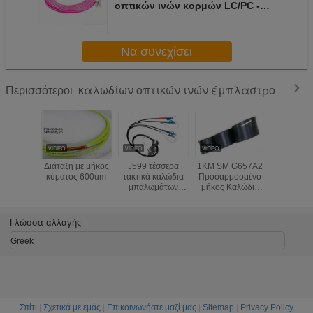
οπτικών ινών κορμών LC/PC -
πυρήνας FC/PC OM4 50/125um
8/12/24
Να συνεχίσει
καλωδίων οπτικών ινών έμπλαστρο
Περισσότεροι
Διάταξη με μήκος
J599 τέσσερα
1KM SM G657A2
Αντίσ
κύματος 600um
τακτικά καλώδια
Προσαρμοσμένο
σύνθλ
μπαλωμάτων
μήκος Καλώδιο
Καλώδιο 
οπτικών ινών
οπτικών ινών
οπτικής ίν
πυρήνων ανά
Patch Self
πυρήνες 
εξέλικτρο μήκος
Supporting FTTH
Μαύρο 
Γλώσσα αλλαγής
100m - 1000m
Εσωτερικό ελαφρύ
βάρος
Greek
Σπίτι
|
Σχετικά με εμάς
|
Επικοινωνήστε μαζί μας
|
Sitemap
|
Privacy Policy