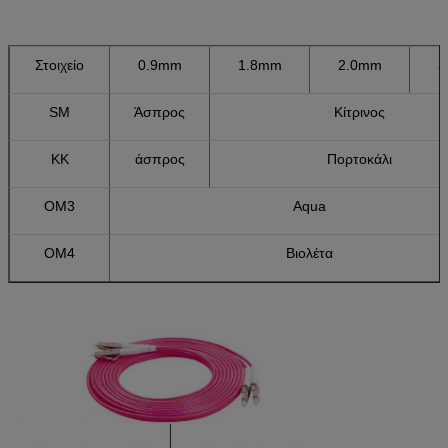
Στοιχείο
0.9mm
1.8mm
2.0mm
3
SM
Άσπρος
Κίτρινος
ΚΚ
άσπρος
Πορτοκάλι
OM3
Aqua
OM4
Βιολέτα