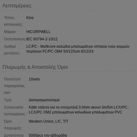
Λεπτομέρειες
Τόπος
Κίνα
καταγωγής:
Μάρκα:
HICORPWELL
Πιστοποίηση:
IEC 60794-2-10/11
Αριθμό
LC/PC - Multicore καλώδια μπαλωμάτων οπτικών ινών κορμών
πυρήνων FC/PC OM4 50/125um 8/12/24
μοντέλου:
Πληρωμής & Αποστολής Όροι
Ποσότητα
10sets
παραγγελίας
min:
Τιμή:
Διαπραγματεύσιμα
Συσκευασία
Κάθε τσάντα για το ντούμπλεξ 3.0mm σκοινί 3m/5m LC/UPC-
LC/UPC OM2 μπαλωμάτων καλωδίων μπαλωμάτων PVC
λεπτομέρειες:
Όροι
Western Union, L/C, T/T
πληρωμής:
Δυνατότητα
5000pcs την εβδομάδα