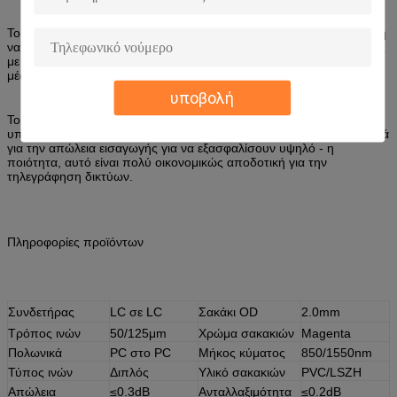
Το σκοινί μπαλωμάτων μπορεί να χρησιμοποιηθεί στη διασύνδεση ή
να διαγώνιος-συνδέσει την πορεία που συνδέει τις εισερχόμενες ίνες
με τον ηλεκτρονικό εξοπλισμό και που παρέχει την επιδιόρθωση
μέσα στις πορείες ινών.
υποβολή
Το σκοινί μπαλωμάτων ινών 10G 50/125μm OM3 συναντά RoHS
υποχωρητικό, και όλα τα καλώδια είναι 100% που εξετάζονται οπτικά
για την απώλεια εισαγωγής για να εξασφαλίσουν υψηλό - η
ποιότητα, αυτό είναι πολύ οικονομικώς αποδοτική για την
τηλεγράφηση δικτύων.
Πληροφορίες προϊόντων
Συνδετήρας
LC σε LC
Σακάκι OD
2.0mm
Τρόπος ινών
50/125μm
Χρώμα σακακιών
Magenta
Πολωνικά
PC στο PC
Μήκος κύματος
850/1550nm
Τύπος ινών
Διπλός
Υλικό σακακιών
PVC/LSZH
Απώλεια
≤0.3dB
Ανταλλαξιμότητα
≤0.2dB