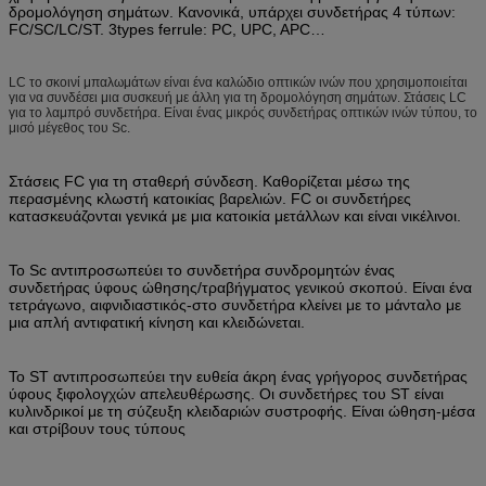
δρομολόγηση σημάτων. Κανονικά, υπάρχει συνδετήρας 4 τύπων:
FC/SC/LC/ST. 3types ferrule: PC, UPC, APC…
LC το σκοινί μπαλωμάτων είναι ένα καλώδιο οπτικών ινών που χρησιμοποιείται
για να συνδέσει μια συσκευή με άλλη για τη δρομολόγηση σημάτων. Στάσεις LC
για το λαμπρό συνδετήρα. Είναι ένας μικρός συνδετήρας οπτικών ινών τύπου, το
μισό μέγεθος του Sc.
Στάσεις FC για τη σταθερή σύνδεση. Καθορίζεται μέσω της
περασμένης κλωστή κατοικίας βαρελιών. FC οι συνδετήρες
κατασκευάζονται γενικά με μια κατοικία μετάλλων και είναι νικέλινοι.
Το Sc αντιπροσωπεύει το συνδετήρα συνδρομητών ένας
συνδετήρας ύφους ώθησης/τραβήγματος γενικού σκοπού. Είναι ένα
τετράγωνο, αιφνιδιαστικός-στο συνδετήρα κλείνει με το μάνταλο με
μια απλή αντιφατική κίνηση και κλειδώνεται.
Το ST αντιπροσωπεύει την ευθεία άκρη ένας γρήγορος συνδετήρας
ύφους ξιφολογχών απελευθέρωσης. Οι συνδετήρες του ST είναι
κυλινδρικοί με τη σύζευξη κλειδαριών συστροφής. Είναι ώθηση-μέσα
και στρίβουν τους τύπους