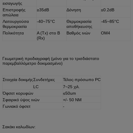
εισαγωγής
Επιστροφής
≥35dB
Δόνηση
≤0.2dB
απώλεια
Λειτουργούσα
-40~75°C
Θερμοκρασία
-45~85°C
θερμοκρασία
αποθήκευσης
Πολικότητα
Α (Tx) στο Β
Βαθμός ινών
OM4
(Rx)
Γεωμετρική προδιαγραφή (μόνο για το τρισδιάστατο
παρεμβαλλόμετρο δοκιμασμένο)
Στοιχεία δοκιμής
Συνδετήρες
Τέλος-πρόσωπο PC
LC
7~25 χιλ.
Όφσετ κορυφών
≤
50um
Σφαιρικό ύψος ινών
+/- 50 NM
Γωνιακό όφσετ
-
Σακάκι καλωδίων: