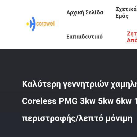
Σχετικά
Αρχική Σελίδα
Εμάς
Ζητ
Αρχική Σελίδα
/
Προϊόντα
/
Έξυπνη Εφαρμογή Δύναμης
Εκπαιδευτικό
Απ
Κέντρο
Καλύτερη γεννητριών χαμηλή
Coreless PMG 3kw 5kw 6kw 
περιστροφής/λεπτό μόνιμη