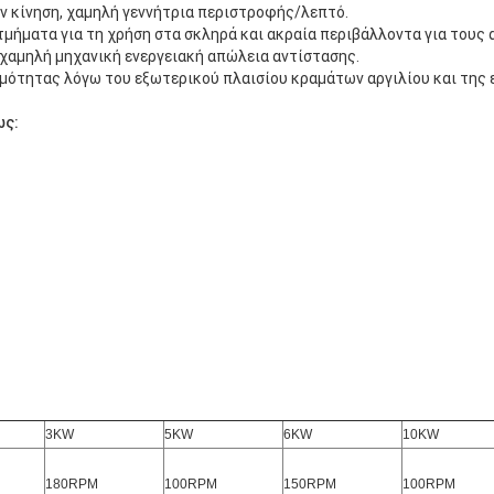
ην κίνηση, χαμηλή γεννήτρια περιστροφής/λεπτό.
τμήματα για τη χρήση στα σκληρά και ακραία περιβάλλοντα για τους
χαμηλή μηχανική ενεργειακή απώλεια αντίστασης.
μότητας λόγω του εξωτερικού πλαισίου κραμάτων αργιλίου και της 
ως:
3KW
5KW
6KW
10KW
180RPM
100RPM
150RPM
100RPM