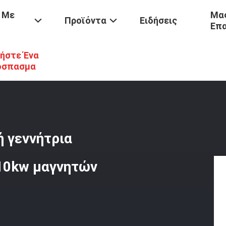
 Με
Μας
Προϊόντα
Ειδήσεις
Επ
ήστε Ένα
/
Καλύτερη Γεννητριών Χαμηλή Γεννήτρια Coreless PMG 3kw 5kw 6k
όσπασμα
 γεννήτρια
10kw μαγνητών