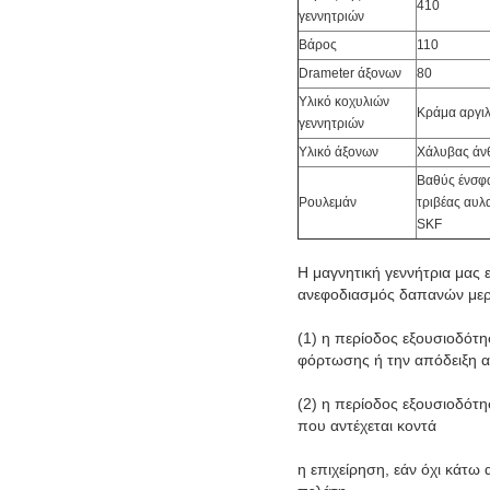
410
γεννητριών
Βάρος
110
Drameter άξονων
80
Υλικό κοχυλιών
Κράμα αργιλ
γεννητριών
Υλικό άξονων
Χάλυβας άν
Βαθύς ένσφ
Ρουλεμάν
τριβέας αυλ
SKF
Η μαγνητική γεννήτρια μας ε
ανεφοδιασμός δαπανών με
(1) η περίοδος εξουσιοδότ
φόρτωσης ή την απόδειξη α
(2) η περίοδος εξουσιοδότ
που αντέχεται κοντά
η επιχείρηση, εάν όχι κάτ