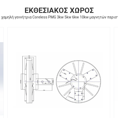
ΕΚΘΕΣΙΑΚΌΣ ΧΏΡΟΣ
 χαμηλή γεννήτρια Coreless PMG 3kw 5kw 6kw 10kw μαγνητών περι