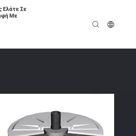
 Ελάτε Σε
αφή Με
w 10kw Μαγνητών Περιστροφής/λεπτό Μόνιμη