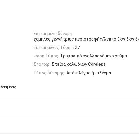
Εκτιμημένη δύναμη:
χαμηλές γεννήτριες περιστροφής/λεπτό 3kw 5kw 6
Εκτιμημένος Τάση:
52V
Φάση Τύπος:
Τριφασικό εναλλασσόμενο ρεύμα
Στάτωρ:
Σπείρα καλωδίων Coreless
Τύπος δύναμης:
Από-πλέγμα ή -πλέγμα
κότητας