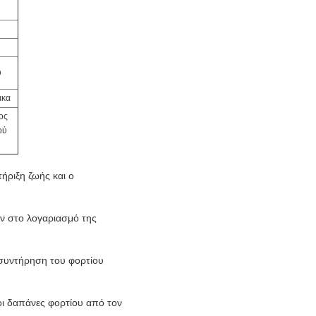
υ
ακα
ος
ού
τήριξη ζωής και ο
ν στο λογαριασμό της
 συντήρηση του φορτίου
οι δαπάνες φορτίου από τον