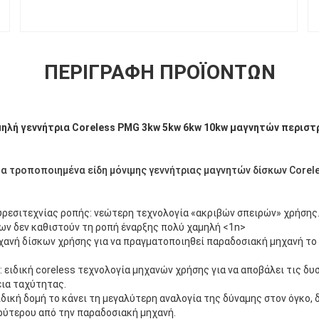
ΠΕΡΙΓΡΑΦΉ ΠΡΟΪΌΝΤΩΝ
ηλή γεννήτρια Coreless PMG 3kw 5kw 6kw 10kw μαγνητών περισ
α τροποποιημένα είδη μόνιμης γεννήτριας μαγνητών δίσκων Corele
ρεσιτεχνίας ροπής: νεώτερη τεχνολογία «ακριβών σπειρών» χρήσης.
ων δεν καθιστούν τη ροπή έναρξης πολύ χαμηλή <1n>
ηχανή δίσκων χρήσης για να πραγματοποιηθεί παραδοσιακή μηχανή το 
ειδική coreless τεχνολογία μηχανών χρήσης για να αποβάλει τις δυ
εια ταχύτητας.
ιδική δομή το κάνει τη μεγαλύτερη αναλογία της δύναμης στον όγκο, 
ρύτερου από την παραδοσιακή μηχανή.