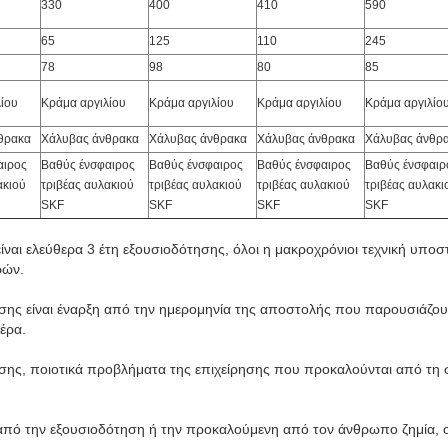
330
400
410
590
65
125
110
245
78
98
80
85
ίου
Κράμα αργιλίου
Κράμα αργιλίου
Κράμα αργιλίου
Κράμα αργιλίο
θρακα
Χάλυβας άνθρακα
Χάλυβας άνθρακα
Χάλυβας άνθρακα
Χάλυβας άνθρ
αιρος
Βαθύς ένσφαιρος
Βαθύς ένσφαιρος
Βαθύς ένσφαιρος
Βαθύς ένσφαιρ
ακιού
τριβέας αυλακιού
τριβέας αυλακιού
τριβέας αυλακιού
τριβέας αυλακι
SKF
SKF
SKF
SKF
ίναι ελεύθερα 3 έτη εξουσιοδότησης, όλοι η μακροχρόνιοι τεχνική υποσ
ρών.
ησης είναι έναρξη από την ημερομηνία της αποστολής που παρουσιάζου
έρα.
ησης, ποιοτικά προβλήματα της επιχείρησης που προκαλούνται από τη
ω από την εξουσιοδότηση ή την προκαλούμενη από τον άνθρωπο ζημία, 