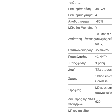
ταχύτητα
Εκτιμημένη τάση
380VAC
Εκτιμημένο ρεύμα
4.6
Αποδοτικότητα
>85%
Μέθοδος Wending
Υ
100Mohm λ.
Αντίσταση μόνωσης
(συνεχές ρε
500V)
Επίπεδο διαρροής
<5 ma="">
Ροπή έναρξης
<1 N="">
Τύπος φάσης
3 φάση
Δομή
Έξω στροφέ
Σπείρα καλ
Στάτης
Coreless
Μόνιμος μα
Στροφέας
σπάνια γαία
Διάμετρος της Shell
620
γεννητριών
Μήκος της Shell