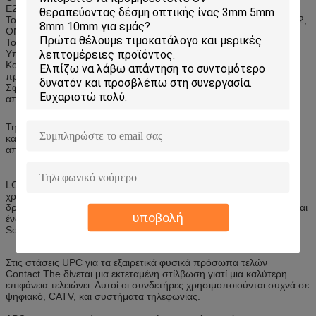
E2000etc.
Το καλώδιο θα μπορούσε να είναι G652D, G655, G657, OM1, OM2,
OM3, OM4 κ.λπ.
Το μέγεθος καλωδίων θα μπορούσε να είναι 0,25, 0,9,
Υπάρχουν 12 χρώματα για την επιλογή σας.
Και 250um και 900um είναι ίδιους χρωματισμένος, εύκολο να
προσδιοριστούν και να κάνουν δεξιά τη συναρμογή.
Σφιχτός απομονωτής, ημι-σφιχτός απομονωτής. Ο χαλαρός
απομονωτής είναι διαθέσιμος
Την οι πλεξίδες χρησιμοποιούνται για τις εφαρμογές συναρμογών
κατά λήξη έξω από το καλώδιο εγκαταστάσεων. Είναι αποτελείται
από έναν συνδετήρα και ένα ειδικό μήκος
LC το σκοινί μπαλωμάτων είναι ένα καλώδιο οπτικών ινών που
χρησιμοποιείται για να συνδέσει μια συσκευή με άλλη για τη
δρομολόγηση σημάτων. Στάσεις LC για το λαμπρό συνδετήρα. Είναι
υποβολή
ένας μικρός συνδετήρας οπτικών ινών τύπου, το μισό μέγεθος του
Sc.
Στις στάσεις UPC για τα εξαιρετικά φυσικά πρόσωπα τελών
Contact.The δίνεται μια εκτεταμένη στίλβωση γιατί μια καλύτερη
επιφάνεια τελειώνει. Αυτοί οι συνδετήρες χρησιμοποιούνται συχνά σε
ψηφιακό, CATV, και συστήματα τηλεφωνίας.