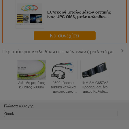
LC/σκοινί μπαλωμάτων οπτικής
ίνας UPC OM3, μπλε καλώδιο
επίγειων μονοκατευθυντικό
οπτικών ινών
Να συνεχίσει
καλωδίων οπτικών ινών έμπλαστρο
Περισσότεροι
Διάταξη με μήκος
J599 τέσσερα
1KM SM G657A2
Αντίσ
κύματος 600um
τακτικά καλώδια
Προσαρμοσμένο
σύνθλ
μπαλωμάτων
μήκος Καλώδιο
Καλώδιο 
οπτικών ινών
οπτικών ινών
οπτικής ίν
πυρήνων ανά
Patch Self
πυρήνες 
εξέλικτρο μήκος
Supporting FTTH
Μαύρο 
Γλώσσα αλλαγής
100m - 1000m
Εσωτερικό ελαφρύ
βάρος
Greek