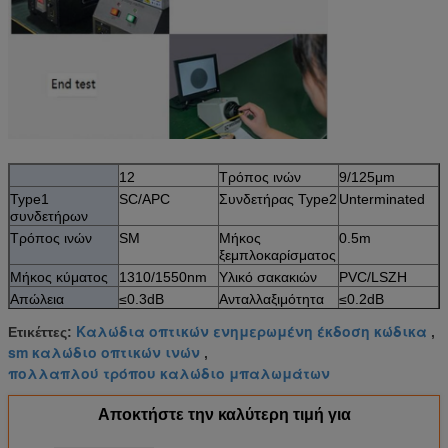
12
Τρόπος ινών
9/125μm
Type1
SC/APC
Συνδετήρας Type2
Unterminated
συνδετήρων
Τρόπος ινών
SM
Μήκος
0.5m
ξεμπλοκαρίσματος
Μήκος κύματος
1310/1550nm
Υλικό σακακιών
PVC/LSZH
Απώλεια
≤0.3dB
Ανταλλαξιμότητα
≤0.2dB
εισαγωγής
Καλώδια οπτικών ενημερωμένη έκδοση κώδικα
Ετικέττες:
,
Επιστροφής
≥50dB
Δόνηση
≤0.2dB
sm καλώδιο οπτικών ινών
,
απώλεια
πολλαπλού τρόπου καλώδιο μπαλωμάτων
Λειτουργούσα
-40~75°C
Θερμοκρασία
-45~85°C
θερμοκρασία
αποθήκευσης
Αποκτήστε την καλύτερη τιμή για
Γεωμετρική προδιαγραφή (μόνο για το τρισδιάστατο
παρεμβαλλόμετρο δοκιμασμένο)