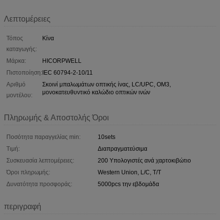
Λεπτομέρειες
Τόπος
Κίνα
καταγωγής:
Μάρκα:
HICORPWELL
Πιστοποίηση:
IEC 60794-2-10/11
Αριθμό
Σκοινί μπαλωμάτων οπτικής ίνας, LC/UPC, OM3,
μονοκατευθυντικό καλώδιο οπτικών ινών
μοντέλου:
Πληρωμής & Αποστολής Όροι
Ποσότητα παραγγελίας min:
10sets
Τιμή:
Διαπραγματεύσιμα
Συσκευασία λεπτομέρειες:
200 Υπολογιστές ανά χαρτοκιβώτιο
Όροι πληρωμής:
Western Union, L/C, T/T
Δυνατότητα προσφοράς:
5000pcs την εβδομάδα
περιγραφή