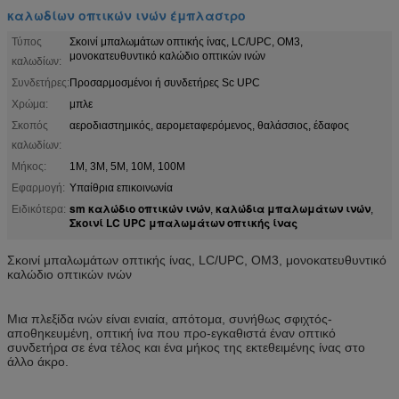
καλωδίων οπτικών ινών έμπλαστρο
Τύπος
Σκοινί μπαλωμάτων οπτικής ίνας, LC/UPC, OM3,
μονοκατευθυντικό καλώδιο οπτικών ινών
καλωδίων:
Συνδετήρες:
Προσαρμοσμένοι ή συνδετήρες Sc UPC
Χρώμα:
μπλε
Σκοπός
αεροδιαστημικός, αερομεταφερόμενος, θαλάσσιος, έδαφος
καλωδίων:
Μήκος:
1M, 3M, 5M, 10M, 100M
Εφαρμογή:
Υπαίθρια επικοινωνία
sm καλώδιο οπτικών ινών
καλώδια μπαλωμάτων ινών
Ειδικότερα:
,
,
Σκοινί LC UPC μπαλωμάτων οπτικής ίνας
Σκοινί μπαλωμάτων οπτικής ίνας, LC/UPC, OM3, μονοκατευθυντικό
καλώδιο οπτικών ινών
Μια πλεξίδα ινών είναι ενιαία, απότομα, συνήθως σφιχτός-
αποθηκευμένη, οπτική ίνα που προ-εγκαθιστά έναν οπτικό
συνδετήρα σε ένα τέλος και ένα μήκος της εκτεθειμένης ίνας στο
άλλο άκρο.