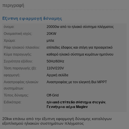
περιγραφή
Έξυπνη εφαρμογή δύναμης
όνομα:
20000w από το ηλιακό σύστημα πλέγματος
Ονομαστική ισχύς:
20KW
Χρώμα:
μπλε
Ράφι ηλιακού πλαισίου:
επίπεδες έδαφος και στέγη για προαιρετικό
Κύμα παραγωγής:
καθαρό ηλιακό σύστημα κυμάτων ημιτόνου
Συχνότητα εξόδου:
50Hz/60Hz
Τάση παραγωγής (β):
110V/220V
εφαρμογή:
Αρχική σελίδα
Αναστροφέας ηλιακών
Αναστροφέας με τον ελεγκτή Bui MPPT
συστημάτων:
Τύπος δύναμης:
Off-Grid
ηλιακό επίπεδο σύστημα στεγών
Ειδικότερα:
,
Γεννήτρια αέρα Maglev
20kw επάνω από την έξυπνη εφαρμογή δύναμης καταλόγων
εξοπλισμού ηλιακών συστημάτων πλέγματος