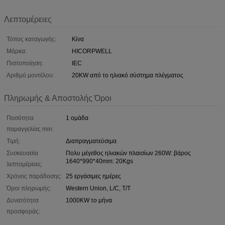
Λεπτομέρειες
Τόπος καταγωγής:
Κίνα
Μάρκα:
HICORPWELL
Πιστοποίηση:
IEC
Αριθμό μοντέλου:
20KW από το ηλιακό σύστημα πλέγματος
Πληρωμής & Αποστολής Όροι
Ποσότητα
1 ομάδα
παραγγελίας min:
Τιμή:
Διαπραγματεύσιμα
Συσκευασία
Πολυ μέγεθος ηλιακών πλαισίων 260W: βάρος
1640*990*40mm: 20Kgs
λεπτομέρειες:
Χρόνος παράδοσης:
25 εργάσιμες ημέρες
Όροι πληρωμής:
Western Union, L/C, T/T
Δυνατότητα
1000KW το μήνα
προσφοράς: