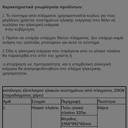
Χαρακτηριστικά γνωρίσματα προϊόντων:
Το σύστημα από-πλέγματος χρησιμοποιείται κυρίως για τους
1.
μεγάλους χρήστες συστημάτων ηλιακής ενέργειας που θέλει να
πωλήσει την ηλεκτρική ενέργεια
στην κυβέρνηση.
Πρέπει να υπάρξει υπάρχον δίκτυο πλέγματος. Δεν υπάρχει καμία
2.
ανάγκη της τράπεζας μπαταριών για αυτό το σύστημα.
Όλη η ηλεκτρική ενέργεια που παράγεται από το ηλιακό πλαίσιο
3.
θα παρασχεθεί στο σπίτι του χρήστη ή
η επιχείρηση ως προτεραιότητα, και η υπερβολική ηλεκτρική
ενέργεια θα ανατροφοδοτηθούν στο πλέγμα ηλεκτρικής
χρησιμότητας.
κατάλογος εξοπλισμού ηλιακών συστημάτων από-πλέγματος 20KW
(παραδείγματος χάριν)
Αριθ.
Στοιχείο
Περιγραφή
Ποσότητα
1
Ηλιακό πλαίσιο
Πολυ ηλιακό
64pcs
πλαίσιο 320w
Μέγεθος:
1956*992*40mm