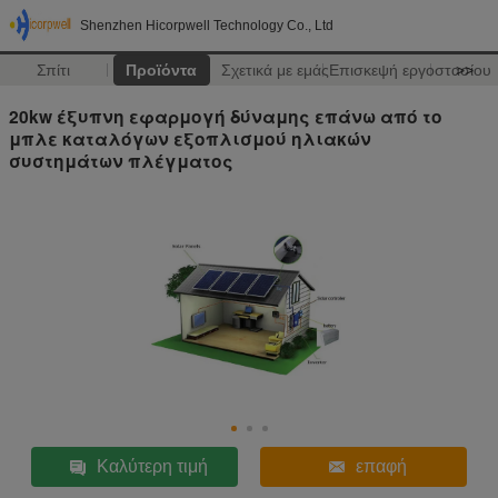
Shenzhen Hicorpwell Technology Co., Ltd
Σπίτι
Προϊόντα
Σχετικά με εμάς
Επισκεψή εργοστασίου
>>
20kw έξυπνη εφαρμογή δύναμης επάνω από το
μπλε καταλόγων εξοπλισμού ηλιακών
συστημάτων πλέγματος
Καλύτερη τιμή
επαφή