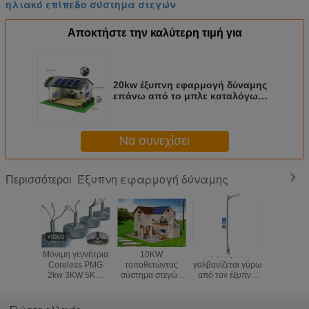
ηλιακό επίπεδο σύστημα στεγών
Αποκτήστε την καλύτερη τιμή για
20kw έξυπνη εφαρμογή δύναμης
επάνω από το μπλε καταλόγων
εξοπλισμού ηλιακών
συστημάτων πλέγματος
Να συνεχίσει
Έξυπνη εφαρμογή δύναμης
Περισσότεροι
Μόνιμη γεννήτρια
10KW
Καυτός που
Η πτυσσ
Coreless PMG
τοποθετώντας
γαλβανίζεται γύρω
έξυπνη ε
2kw 3KW 5KW
σύστημα στεγών
από τον έξυπνο
δύναμης 
χαμηλό 100Rpm
εφαρμογής
φωτεινό
το ηλι
200RPM
δύναμης εγχώριας
σηματοδότη
επίκεν
μαγνητών χάλυβα
ηλιακής ενέργειας
Πολωνός με τη
Bridge