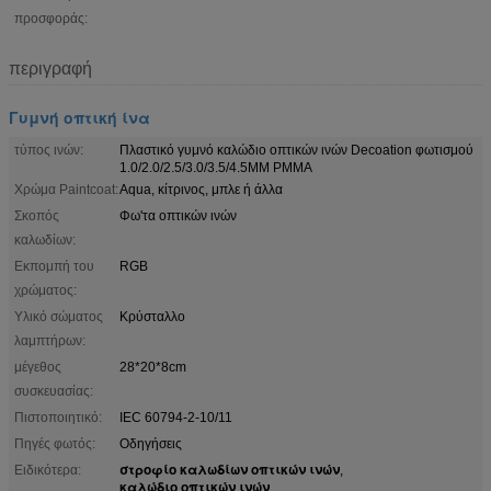
προσφοράς:
περιγραφή
Γυμνή οπτική ίνα
τύπος ινών:
Πλαστικό γυμνό καλώδιο οπτικών ινών Decoation φωτισμού
1.0/2.0/2.5/3.0/3.5/4.5MM PMMA
Χρώμα Paintcoat:
Aqua, κίτρινος, μπλε ή άλλα
Σκοπός
Φω'τα οπτικών ινών
καλωδίων:
Εκπομπή του
RGB
χρώματος:
Υλικό σώματος
Κρύσταλλο
λαμπτήρων:
μέγεθος
28*20*8cm
συσκευασίας:
Πιστοποιητικό:
IEC 60794-2-10/11
Πηγές φωτός:
Οδηγήσεις
στροφίο καλωδίων οπτικών ινών
Ειδικότερα:
,
καλώδιο οπτικών ινών