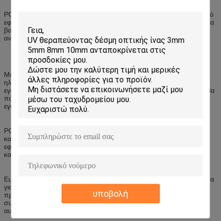
POF ταιριάζει ιδανικά για την επέκταση είτε από έναν επαγγελματικό
εφαρμοστή είτε ένας προσωπικός εφαρμοστής χρησιμοποιώντας τα
βασικά εργαλεία, όπως ένα ψαλίδι είτε ενός κόπτη, και τους
ανέξοδους πλαστικούς συνδετήρες.
Μέσα μιας τα οπτικά μετάδοσης, POF είναι απολύτως άνοσα στον
ηλεκτρικό θόρυβο. Παραδείγματος χάριν, οι υπάρχουσες
εγκαταστάσεις καλωδίων χαλκού δεν θα παρεμποδίσουν τα στοιχεία
που περνούν μέσω των γραμμών POF, έτσι POF μπορεί να
εγκατασταθεί οπουδήποτε δίπλα στην ηλεκτρική τηλεγράφηση.
POF και οι συνδετήρες και η οπτικοηλεκτρονική του είναι
καταναλωτικά μέρη χαμηλότερου κόστους που επιτρέπουν στους
εφαρμοστές για να σώσουν στις δαπάνες και την εγκατάσταση
καλωδίων, καθώς επίσης και το χρόνο δοκιμής και συντήρησης.
Ευρέως χρησιμοποιημένο σε πάνω από 20 εκατομμύριο αυτοκίνητα
για τα δίκτυα infotainment, POF είναι μέρος των αυτοκίνητων
υποβολή
προτύπων, προσανατολισμένη προς το MEDIA μεταφορά
συστημάτων για μετάδοση μεγάλων στοιχείων στα δίκτυα
αυτοκινήτων.