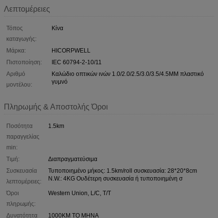
Λεπτομέρειες
Τόπος
Κίνα
καταγωγής:
Μάρκα:
HICORPWELL
Πιστοποίηση:
IEC 60794-2-10/11
Αριθμό
Καλώδιο οπτικών ινών 1.0/2.0/2.5/3.0/3.5/4.5MM πλαστικό
γυμνό
μοντέλου:
Πληρωμής & Αποστολής Όροι
Ποσότητα
1.5km
παραγγελίας
min:
Τιμή:
Διαπραγματεύσιμα
Συσκευασία
Τυποποιημένο μήκος: 1.5km/roll συσκευασία: 28*20*8cm
N.W.: 4KG Ουδέτερη συσκευασία ή τυποποιημένη σ
λεπτομέρειες:
Όροι
Western Union, L/C, T/T
πληρωμής:
Δυνατότητα
1000KM ΤΟ ΜΗΝΑ