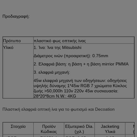
Προδιαγραφή:
Πρότυπο
πλαστικό φως οπτικής ίνας
Υλικό
1. Ίνα: Ίνα της Mitsubishi
Διάμετρος ινών (προαιρετική): 0.75mm
2. Ελαφριά βάση: η βάση + η βάση mirrior PMMA
3. ελαφριά μηχανή:
45w ελαφριά μηχανή των οδηγήσεων: οδηγήσεις
υψηλής δύναμης 1*45w RGB 7 χρώματα Κύκλος
ζωής >50,000h 110v 220v 45w συσκευασία:
28*20*8cm N.W.: 4KG
4. κρύσταλλο: 16mm
Πλαστική ελαφριά οπτική ίνα για το φωτισμό και Decoation
ελαφρύ
Οποιοιδήποτε ταξινομούν διαθέσιμο: Το μέγεθος
μέγεθος
προσαρμόζεται σύμφωνα με το διάστημά σας.
Συσκευασία
το κιβώτιο η πίεση αντιστέκεται
Στοιχείο
Προϊόν
Εξωτερικό Dia.
Jacketing
Μ
Κώδικας
(χιλ.)
Υλικά
(
Ναυτιλία
Από σαφή πιό courrier ή αεροπορικώς, θαλασσίως