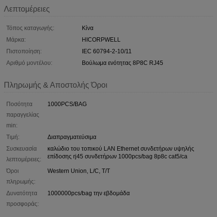
Λεπτομέρειες
Τόπος καταγωγής:
Κίνα
Μάρκα:
HICORPWELL
Πιστοποίηση:
IEC 60794-2-10/11
Αριθμό μοντέλου:
Βούλωμα ενότητας 8P8C RJ45
Πληρωμής & Αποστολής Όροι
Ποσότητα
1000PCS/BAG
παραγγελίας
min:
Τιμή:
Διαπραγματεύσιμα
Συσκευασία
καλώδιο του τοπικού LAN Ethernet συνδετήρων υψηλής
επίδοσης rj45 συνδετήρων 1000pcs/bag 8p8c cat5/ca
λεπτομέρειες:
Όροι
Western Union, L/C, T/T
πληρωμής:
Δυνατότητα
1000000pcs/bag την εβδομάδα
προσφοράς: