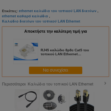
ethernet καλώδιο του τοπικού LAN δικτύων
Ετικέττες:
,
ethernet καθαρό καλώδιο
,
Καλώδιο δικτύων του τοπικού LAN Ethernet
Αποκτήστε την καλύτερη τιμή για
RJ45 καλώδιο 8p8c Cat5 του
τοπικού LAN Ethernet
συνδετήρων/υψηλή επίδοση
συνδετήρων Cat5e UTP
Να συνεχίσει
Καλώδιο του τοπικού LAN Ethernet
Περισσότεροι
Κατηγορία 6
3k 93c Hd
80M 100M Cat6
Μαύρο τ