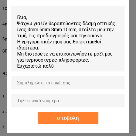
1000pcs/bag
4p: μέγεθος 30000pcs/box 25kg: 46*30*30cm
6p: μέγεθος 25000pcs/box 21kg: 46*32*32cm
8P: μέγεθος 10000pcs/box 15kg: 46*32*32cm
RJ45 συνδετήρας
ΣΥΝΔΕΤΉΡΑΣ UTP CAT5 RJ45
1.
Χαμηλή απώλεια εισαγωγής,
2.
υποβολή
Υψηλή επιστροφής απώλεια
3.