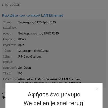
περιγραφή
Καλώδιο του τοπικού LAN Ethernet
Τύπος
Συνδετήρας CAT5 8p8c Rj45
καλωδίων:
όνομα:
Βούλωμα ενότητας 8P8C RJ45
Πυρήνας:
8Core
καρφίτσα:
8pin
Τύπος:
Μορφωματικό βούλωμα
λέξεις-
RJ45 συνδετήρας
κλειδιά:
εφαρμογή:
Δικτύωση
Υλικό:
PC
ethernet καλώδιο του τοπικού LAN δικτύων
Ειδικότερα:
,
Καλώδιο δικτύων του τοπικού LAN Ethernet
Αφήστε ένα μήνυμα
καλώδιο του τοπικού LAN Ethernet συνδετήρων υψηλής επίδοσης
rj45 συνδετήρων 8p8c cat5/cat5e utp
We bellen je snel terug!