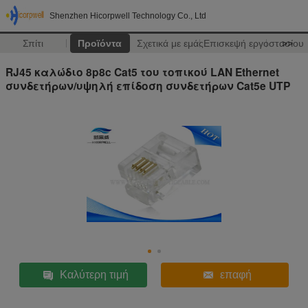
Shenzhen Hicorpwell Technology Co., Ltd
Σπίτι
Προϊόντα
Σχετικά με εμάς
Επισκεψή εργοστασίου
>>
RJ45 καλώδιο 8p8c Cat5 του τοπικού LAN Ethernet
συνδετήρων/υψηλή επίδοση συνδετήρων Cat5e UTP
Καλύτερη τιμή
επαφή