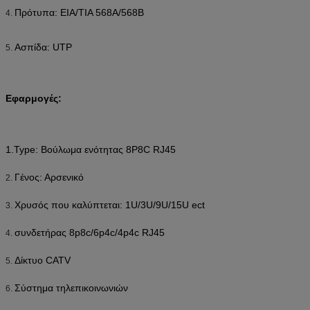
Πρότυπα: EIA/TIA 568A/568B
4.
Ασπίδα: UTP
5.
Εφαρμογές:
1.Type: Βούλωμα ενότητας 8P8C RJ45
Γένος: Αρσενικό
2.
Χρυσός που καλύπτεται: 1U/3U/9U/15U ect
3.
συνδετήρας 8p8c/6p4c/4p4c RJ45
4.
Δίκτυο CATV
5.
Σύστημα τηλεπικοινωνιών
6.